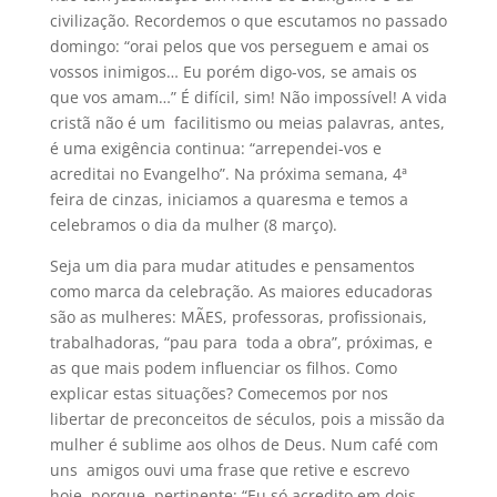
civilização. Recordemos o que escutamos no passado
domingo: “orai pelos que vos perseguem e amai os
vossos inimigos… Eu porém digo-vos, se amais os
que vos amam…” É difícil, sim! Não impossível! A vida
cristã não é um facilitismo ou meias palavras, antes,
é uma exigência continua: “arrependei-vos e
acreditai no Evangelho”. Na próxima semana, 4ª
feira de cinzas, iniciamos a quaresma e temos a
celebramos o dia da mulher (8 março).
Seja um dia para mudar atitudes e pensamentos
como marca da celebração. As maiores educadoras
são as mulheres: MÃES, professoras, profissionais,
trabalhadoras, “pau para toda a obra”, próximas, e
as que mais podem influenciar os filhos. Como
explicar estas situações? Comecemos por nos
libertar de preconceitos de séculos, pois a missão da
mulher é sublime aos olhos de Deus. Num café com
uns amigos ouvi uma frase que retive e escrevo
hoje, porque pertinente: “Eu só acredito em dois