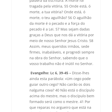
palavra da Escritura: A morte foi
tragada pela vitória, 55 Onde está, ó
morte, a tua vitória? Onde está, ó
morte, o teu aguilhão? 56 O aguilhão
da morte é o pecado e a força do
pecado é a Lei. 57 Mas sejam dadas
graças a Deus que nos dá a vitória por
meio de nosso Senhor Jesus Cristo. 58
Assim, meus queridos irmãos, sede
firmes, inabaláveis, e progredi sempre
na obra do Senhor, sabendo que o
vosso trabalho não é inútil no Senhor.
Evangelho: Lc 6, 39-45 –
Disse-lhes
ainda esta parábola: «Um cego pode
guiar outro cego? Não cairão os dois
nalguma cova? 40 Não está o discípulo
acima do mestre, mas o discípulo bem
formado será como o mestre. 41 Por
que reparas no argueiro que está na