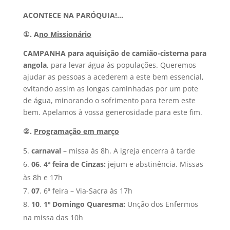
ACONTECE NA PARÓQUIA!…
①. A
no Missionário
CAMPANHA para aquisição de camião-cisterna para
angola,
para levar água às populações. Queremos
ajudar as pessoas a acederem a este bem essencial,
evitando assim as longas caminhadas por um pote
de água, minorando o sofrimento para terem este
bem. Apelamos à vossa generosidade para este fim.
②.
Programação em março
carnaval
– missa às 8h. A igreja encerra à tarde
06
.
4ª feira de Cinzas:
jejum e abstinência. Missas
às 8h e 17h
07
. 6ª feira – Via-Sacra às 17h
10
.
1º Domingo Quaresma
:
Unção dos Enfermos
na missa das 10h