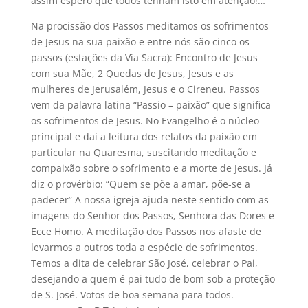
assim espero que todos tenham isto em atenção!…
Na procissão dos Passos meditamos os sofrimentos
de Jesus na sua paixão e entre nós são cinco os
passos (estações da Via Sacra): Encontro de Jesus
com sua Mãe, 2 Quedas de Jesus, Jesus e as
mulheres de Jerusalém, Jesus e o Cireneu. Passos
vem da palavra latina “Passio – paixão” que significa
os sofrimentos de Jesus. No Evangelho é o núcleo
principal e daí a leitura dos relatos da paixão em
particular na Quaresma, suscitando meditação e
compaixão sobre o sofrimento e a morte de Jesus. Já
diz o provérbio: “Quem se põe a amar, põe-se a
padecer” A nossa igreja ajuda neste sentido com as
imagens do Senhor dos Passos, Senhora das Dores e
Ecce Homo. A meditação dos Passos nos afaste de
levarmos a outros toda a espécie de sofrimentos.
Temos a dita de celebrar São José, celebrar o Pai,
desejando a quem é pai tudo de bom sob a proteção
de S. José. Votos de boa semana para todos.