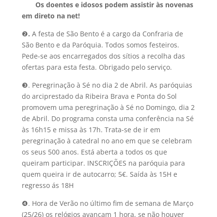
Os doentes e idosos podem assistir às novenas
em direto na net!
❷
.
A festa de São Bento é a cargo da Confraria de
São Bento e da Paróquia. Todos somos festeiros.
Pede-se aos encarregados dos sítios a recolha das
ofertas para esta festa. Obrigado pelo serviço.
❸. Peregrinação à Sé no dia 2 de Abril. As paróquias
do arciprestado da Ribeira Brava e Ponta do Sol
promovem uma peregrinação à Sé no Domingo, dia 2
de Abril. Do programa consta uma conferência na Sé
às 16h15 e missa às 17h. Trata-se de ir em
peregrinação à catedral no ano em que se celebram
os seus 500 anos. Está aberta a todos os que
queiram participar. INSCRIÇÕES na paróquia para
quem queira ir de autocarro; 5€. Saída às 15H e
regresso ás 18H
❹. Hora de Verão no último fim de semana de Março
(25/26) os relógios avançam 1 hora, se não houver