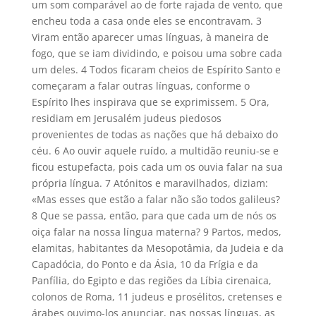
um som comparável ao de forte rajada de vento, que
encheu toda a casa onde eles se encontravam. 3
Viram então aparecer umas línguas, à maneira de
fogo, que se iam dividindo, e poisou uma sobre cada
um deles. 4 Todos ficaram cheios de Espírito Santo e
começaram a falar outras línguas, conforme o
Espírito lhes inspirava que se exprimissem. 5 Ora,
residiam em Jerusalém judeus piedosos
provenientes de todas as nações que há debaixo do
céu. 6 Ao ouvir aquele ruído, a multidão reuniu-se e
ficou estupefacta, pois cada um os ouvia falar na sua
própria língua. 7 Atónitos e maravilhados, diziam:
«Mas esses que estão a falar não são todos galileus?
8 Que se passa, então, para que cada um de nós os
oiça falar na nossa língua materna? 9 Partos, medos,
elamitas, habitantes da Mesopotâmia, da Judeia e da
Capadócia, do Ponto e da Ásia, 10 da Frígia e da
Panfília, do Egipto e das regiões da Líbia cirenaica,
colonos de Roma, 11 judeus e prosélitos, cretenses e
árabes ouvimo-los anunciar, nas nossas línguas, as