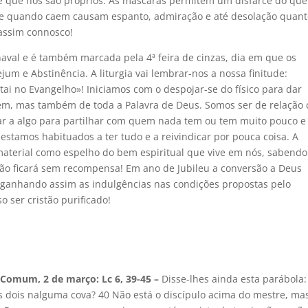
te que nos são próprios. As máscaras permitem um disfarce do qu
e quando caem causam espanto, admiração e até desolação quant
assim connosco!
val e é também marcada pela 4ª feira de cinzas, dia em que os
um e Abstinência. A liturgia vai lembrar-nos a nossa finitude:
ai no Evangelho»! Iniciamos com o despojar-se do físico para dar
mem, mas também de toda a Palavra de Deus. Somos ser de relação
iar a algo para partilhar com quem nada tem ou tem muito pouco e
stamos habituados a ter tudo e a reivindicar por pouca coisa. A
aterial como espelho do bem espiritual que vive em nós, sabend
ão ficará sem recompensa! Em ano de Jubileu a conversão a Deus
, ganhando assim as indulgências nas condições propostas pelo
o ser cristão purificado!
o Comum,
2 de março: Lc 6, 39-45 –
Disse-lhes ainda esta parábola:
s dois nalguma cova? 40 Não está o discípulo acima do mestre, ma