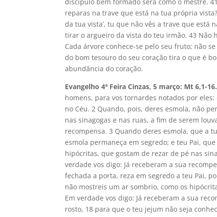
discípulo bem formado será como o mestre. 41 
reparas na trave que está na tua própria vista
da tua vista’, tu que não vês a trave que está n
tirar o argueiro da vista do teu irmão. 43 Nã
Cada árvore conhece-se pelo seu fruto; não s
do bom tesouro do seu coração tira o que é bo
abundância do coração.
Evangelho 4ª Feira Cinzas, 5 março: Mt 6,1-16
homens, para vos tornardes notados por eles;
no Céu. 2 Quando, pois, deres esmola, não pe
nas sinagogas e nas ruas, a fim de serem lou
recompensa. 3 Quando deres esmola, que a tua 
esmola permaneça em segredo; e teu Pai, que 
hipócritas, que gostam de rezar de pé nas sin
verdade vos digo: Já receberam a sua recompe
fechada a porta, reza em segredo a teu Pai, po
não mostreis um ar sombrio, como os hipócrita
Em verdade vos digo: Já receberam a sua reco
rosto, 18 para que o teu jejum não seja conhe