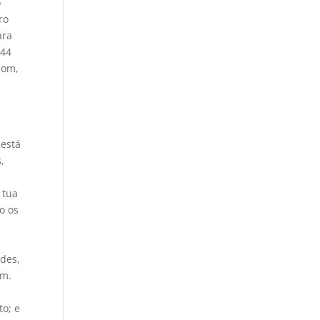
o
ro
ara
 44
bom,
 está
,
 tua
o os
rdes,
am.
o
to; e