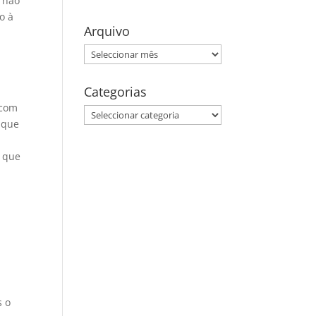
e não
o à
Arquivo
Arquivo
Categorias
 com
Categorias
 que
o que
s o