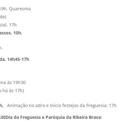
 19h. Quaresma
rde)
ial, 17h
assos, 10h.
h.
da, 14h45-17h
vena às 19h30
o há às 17h)
6h.
Animação no adro e Início festejos da Freguesia; 17h
h30
Dia da Freguesia e Paróquia da Ribeira Brava: