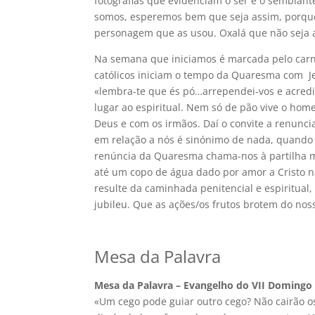
fotografias que evidenciam o ser e o semblan
somos, esperemos bem que seja assim, porqu
personagem que as usou. Oxalá que não seja 
Na semana que iniciamos é marcada pelo carna
católicos iniciam o tempo da Quaresma com Jej
«lembra-te que és pó…arrependei-vos e acredit
lugar ao espiritual. Nem só de pão vive o ho
Deus e com os irmãos. Daí o convite a renunc
em relação a nós é sinónimo de nada, quando e
renúncia da Quaresma chama-nos à partilha m
até um copo de água dado por amor a Cristo n
resulte da caminhada penitencial e espiritual
jubileu. Que as ações/os frutos brotem do noss
Mesa da Palavra
Mesa da Palavra –
Evangelho do VII Doming
«Um cego pode guiar outro cego? Não cairão o