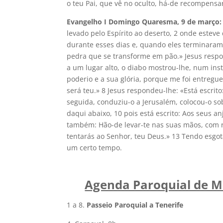
o teu Pai, que vê no oculto, há-de recompensar
Evangelho I Domingo Quaresma, 9 de março: L
levado pelo Espírito ao deserto, 2 onde estev
durante esses dias e, quando eles terminaram, 
pedra que se transforme em pão.» Jesus respo
a um lugar alto, o diabo mostrou-lhe, num insta
poderio e a sua glória, porque me foi entregu
será teu.» 8 Jesus respondeu-lhe: «Está escrito
seguida, conduziu-o a Jerusalém, colocou-o sob
daqui abaixo, 10 pois está escrito: Aos seus a
também: Hão-de levar-te nas suas mãos, com re
tentarás ao Senhor, teu Deus.» 13 Tendo esgota
um certo tempo.
Agenda Paroquial de M
1 a 8.
Passeio Paroquial a Tenerife