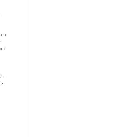
i
o-o
e
udo
Não
té