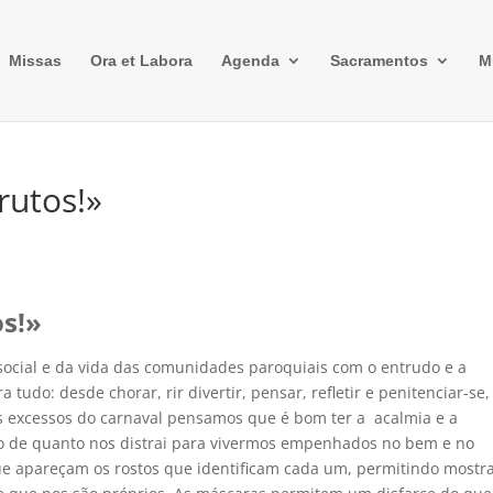
Missas
Ora et Labora
Agenda
Sacramentos
M
rutos!»
os!»
ocial e da vida das comunidades paroquiais com o entrudo e a
do: desde chorar, rir divertir, pensar, refletir e penitenciar-se, 
os excessos do carnaval pensamos que é bom ter a acalmia e a
o de quanto nos distrai para vivermos empenhados no bem e no
ue apareçam os rostos que identificam cada um, permitindo mostra