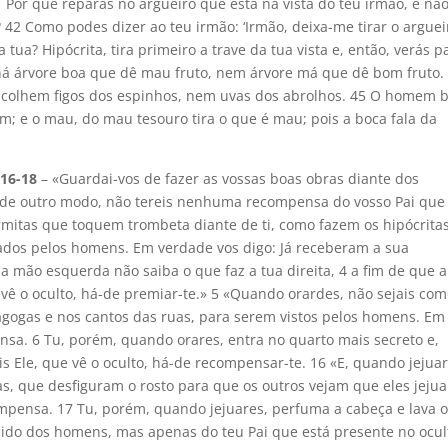
Por que reparas no argueiro que está na vista do teu irmão, e nã
? 42 Como podes dizer ao teu irmão: ‘Irmão, deixa-me tirar o arguei
a tua? Hipócrita, tira primeiro a trave da tua vista e, então, verás p
o há árvore boa que dê mau fruto, nem árvore má que dê bom fruto.
e colhem figos dos espinhos, nem uvas dos abrolhos. 45 O homem 
m; e o mau, do mau tesouro tira o que é mau; pois a boca fala da
.16-18
– «Guardai-vos de fazer as vossas boas obras diante dos
 de outro modo, não tereis nenhuma recompensa do vosso Pai que
rmitas que toquem trombeta diante de ti, como fazem os hipócritas
vados pelos homens. Em verdade vos digo: Já receberam a sua
mão esquerda não saiba o que faz a tua direita, 4 a fim de que a
vê o oculto, há-de premiar-te.» 5 «Quando orardes, não sejais com
agogas e nos cantos das ruas, para serem vistos pelos homens. Em
nsa. 6 Tu, porém, quando orares, entra no quarto mais secreto e,
is Ele, que vê o oculto, há-de recompensar-te. 16 «E, quando jejua
s, que desfiguram o rosto para que os outros vejam que eles jeju
mpensa. 17 Tu, porém, quando jejuares, perfuma a cabeça e lava 
cido dos homens, mas apenas do teu Pai que está presente no ocul