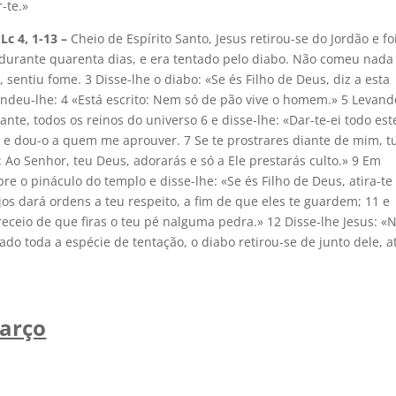
-te.»
c 4, 1-13
–
Cheio de Espírito Santo, Jesus retirou-se do Jordão e fo
e durante quarenta dias, e era tentado pelo diabo. Não comeu nada
sentiu fome. 3 Disse-lhe o diabo: «Se és Filho de Deus, diz a esta
ndeu-lhe: 4 «Está escrito: Nem só de pão vive o homem.» 5 Levand
nte, todos os reinos do universo 6 e disse-lhe: «Dar-te-ei todo est
e e dou-o a quem me aprouver. 7 Se te prostrares diante de mim, t
: Ao Senhor, teu Deus, adorarás e só a Ele prestarás culto.» 9 Em
re o pináculo do templo e disse-lhe: «Se és Filho de Deus, atira-te
njos dará ordens a teu respeito, a fim de que eles te guardem; 11 e
ceio de que firas o teu pé nalguma pedra.» 12 Disse-lhe Jesus: «
do toda a espécie de tentação, o diabo retirou-se de junto dele, a
arço