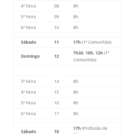
4ª Feira
08
8h
5ª Feira
09
8h
6ª Feira
10
8h
Sábado
11
17h
(1ª Comunhão)
7h30, 10h, 12h
(1ª
Domingo
12
Comunhão)
3ª Feira
14
8h
4ª Feira
15
8h
5ª Feira
16
8h
6ª Feira
17
8h
17h
(Profissão de
Sábado
18