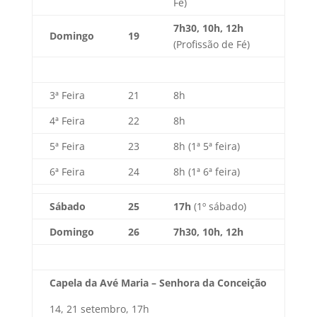
Fé)
7h30, 10h, 12h
Domingo
19
(Profissão de Fé)
3ª Feira
21
8h
4ª Feira
22
8h
5ª Feira
23
8h (1ª 5ª feira)
6ª Feira
24
8h (1ª 6ª feira)
Sábado
25
17h
(1º sábado)
Domingo
26
7h30, 10h, 12h
Capela da Avé Maria – Senhora da Conceição
14, 21 setembro, 17h