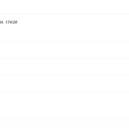
0
H, 17H30
0