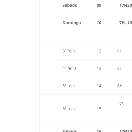
Sábado
09
17H3
Domingo
10
7H
,
10
3ª feira
12
8H
4ª feira
13
8H
5ª feira
14
8H
8H
6ª feira
15
Sábado
16
17H3