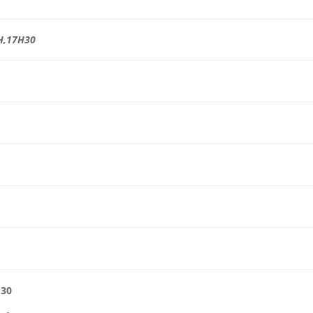
H,17H30
H30