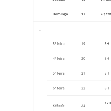
Domingo
17
7H,10
3ª feira
19
8H
4ª feira
20
8H
5ª feira
21
8H
6ª feira
22
8H
17
Sábado
23