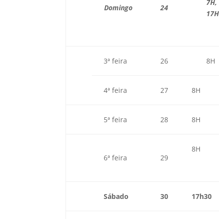
7H,
Domingo
24
17H
3ª feira
26
8H
4ª feira
27
8H
5ª feira
28
8H
8H
6ª feira
29
Sábado
30
17h30