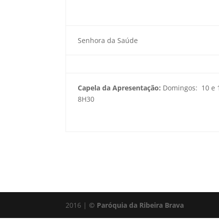
Senhora da Saúde
Capela da Apresentação:
Domingos: 10 e 
8H30
2016 |
© Paróquia da Ribeira Brava