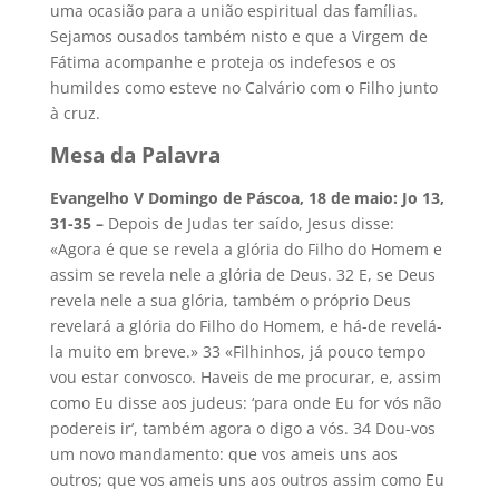
uma ocasião para a união espiritual das famílias.
Sejamos ousados também nisto e que a Virgem de
Fátima acompanhe e proteja os indefesos e os
humildes como esteve no Calvário com o Filho junto
à cruz.
Mesa da Palavra
Evangelho V Domingo de Páscoa, 18 de maio: Jo 13,
31-35
–
Depois de Judas ter saído, Jesus disse:
«Agora é que se revela a glória do Filho do Homem e
assim se revela nele a glória de Deus. 32 E, se Deus
revela nele a sua glória, também o próprio Deus
revelará a glória do Filho do Homem, e há-de revelá-
la muito em breve.» 33 «Filhinhos, já pouco tempo
vou estar convosco. Haveis de me procurar, e, assim
como Eu disse aos judeus: ‘para onde Eu for vós não
podereis ir’, também agora o digo a vós. 34 Dou-vos
um novo mandamento: que vos ameis uns aos
outros; que vos ameis uns aos outros assim como Eu