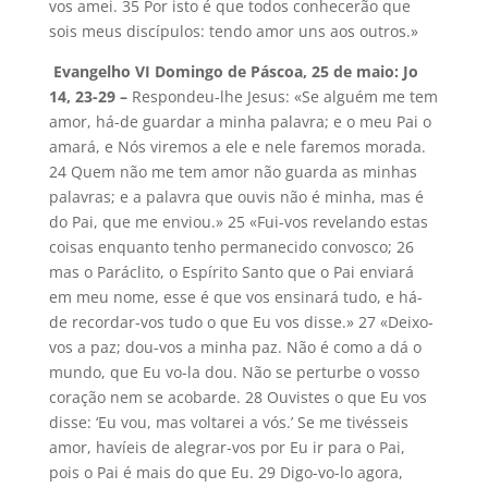
vos amei. 35 Por isto é que todos conhecerão que
sois meus discípulos: tendo amor uns aos outros.»
Evangelho VI Domingo de Páscoa, 25 de maio: Jo
14, 23-29 –
Respondeu-lhe Jesus: «Se alguém me tem
amor, há-de guardar a minha palavra; e o meu Pai o
amará, e Nós viremos a ele e nele faremos morada.
24 Quem não me tem amor não guarda as minhas
palavras; e a palavra que ouvis não é minha, mas é
do Pai, que me enviou.» 25 «Fui-vos revelando estas
coisas enquanto tenho permanecido convosco; 26
mas o Paráclito, o Espírito Santo que o Pai enviará
em meu nome, esse é que vos ensinará tudo, e há-
de recordar-vos tudo o que Eu vos disse.» 27 «Deixo-
vos a paz; dou-vos a minha paz. Não é como a dá o
mundo, que Eu vo-la dou. Não se perturbe o vosso
coração nem se acobarde. 28 Ouvistes o que Eu vos
disse: ‘Eu vou, mas voltarei a vós.’ Se me tivésseis
amor, havíeis de alegrar-vos por Eu ir para o Pai,
pois o Pai é mais do que Eu. 29 Digo-vo-lo agora,