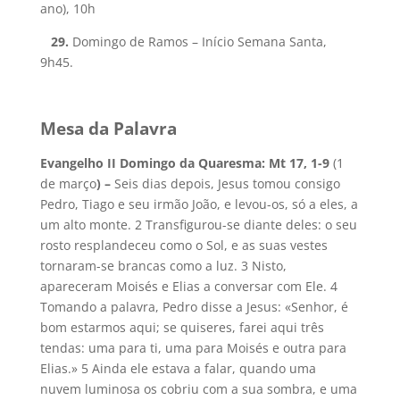
ano), 10h
29.
Domingo de Ramos – Início Semana Santa,
9h45.
Mesa da Palavra
Evangelho II Domingo da Quaresma: Mt 17, 1-9
(1
de março
) –
Seis dias depois, Jesus tomou consigo
Pedro, Tiago e seu irmão João, e levou-os, só a eles, a
um alto monte. 2 Transfigurou-se diante deles: o seu
rosto resplandeceu como o Sol, e as suas vestes
tornaram-se brancas como a luz. 3 Nisto,
apareceram Moisés e Elias a conversar com Ele. 4
Tomando a palavra, Pedro disse a Jesus: «Senhor, é
bom estarmos aqui; se quiseres, farei aqui três
tendas: uma para ti, uma para Moisés e outra para
Elias.» 5 Ainda ele estava a falar, quando uma
nuvem luminosa os cobriu com a sua sombra, e uma