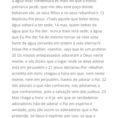
a água viva? Porventura és mais do que o nosso
patriarca Jacob, que nos deu este poço donde
beberam ele, os seus filhos e os seus rebanhos?» 13
Replicou-lhe Jesus: «Todo aquele que bebe desta
água voltará a ter sede; 14 mas, quem beber da
água que Eu lhe der, nunca mais terá sede: a água
que Eu lhe der há-de mesmo tornar-se nele uma
fonte de água jorrando em ordem à vida eterna19
Disse-lhe a mulher: «Senhor, vejo que és um profeta!
20 Os nossos antepassados adoraram a Deus neste
monte, e vós dizeis que o lugar onde se deve adorar
está em Jerusalém.» 21 Jesus declarou-lhe: «Mulher,
acredita em mim: chegou a hora em que, nem neste
monte, nem em Jerusalém, haveis de adorar o Pai. 22
Vós adorais o que não conheceis; nós adoramos o
que conhecemos, pois a salvação vem dos judeus. 23
Mas chega a hora -e é já- em que os verdadeiros
adoradores hão-de adorar o Pai em espírito e
verdade, pois são assim os adoradores que o Pai
pretende. 24 Deus é espírito; por isso, os que o