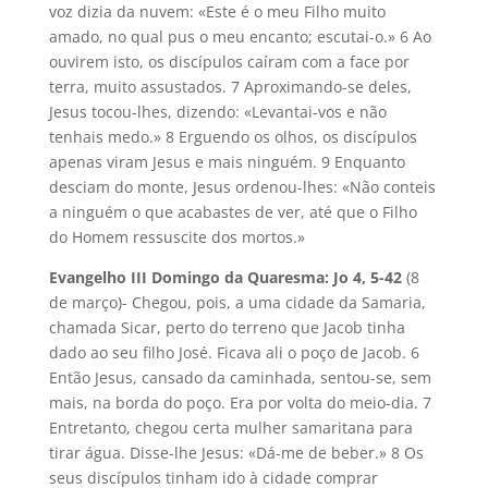
voz dizia da nuvem: «Este é o meu Filho muito
amado, no qual pus o meu encanto; escutai-o.» 6 Ao
ouvirem isto, os discípulos caíram com a face por
terra, muito assustados. 7 Aproximando-se deles,
Jesus tocou-lhes, dizendo: «Levantai-vos e não
tenhais medo.» 8 Erguendo os olhos, os discípulos
apenas viram Jesus e mais ninguém. 9 Enquanto
desciam do monte, Jesus ordenou-lhes: «Não conteis
a ninguém o que acabastes de ver, até que o Filho
do Homem ressuscite dos mortos.»
Evangelho III Domingo da Quaresma: Jo 4, 5-42
(8
de março)- Chegou, pois, a uma cidade da Samaria,
chamada Sicar, perto do terreno que Jacob tinha
dado ao seu filho José. Ficava ali o poço de Jacob. 6
Então Jesus, cansado da caminhada, sentou-se, sem
mais, na borda do poço. Era por volta do meio-dia. 7
Entretanto, chegou certa mulher samaritana para
tirar água. Disse-lhe Jesus: «Dá-me de beber.» 8 Os
seus discípulos tinham ido à cidade comprar