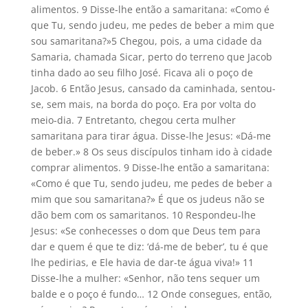
alimentos. 9 Disse-lhe então a samaritana: «Como é
que Tu, sendo judeu, me pedes de beber a mim que
sou samaritana?»5 Chegou, pois, a uma cidade da
Samaria, chamada Sicar, perto do terreno que Jacob
tinha dado ao seu filho José. Ficava ali o poço de
Jacob. 6 Então Jesus, cansado da caminhada, sentou-
se, sem mais, na borda do poço. Era por volta do
meio-dia. 7 Entretanto, chegou certa mulher
samaritana para tirar água. Disse-lhe Jesus: «Dá-me
de beber.» 8 Os seus discípulos tinham ido à cidade
comprar alimentos. 9 Disse-lhe então a samaritana:
«Como é que Tu, sendo judeu, me pedes de beber a
mim que sou samaritana?» É que os judeus não se
dão bem com os samaritanos. 10 Respondeu-lhe
Jesus: «Se conhecesses o dom que Deus tem para
dar e quem é que te diz: ‘dá-me de beber’, tu é que
lhe pedirias, e Ele havia de dar-te água viva!» 11
Disse-lhe a mulher: «Senhor, não tens sequer um
balde e o poço é fundo… 12 Onde consegues, então,