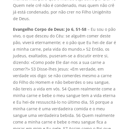
Quem nele crê não é condenado, mas quem não crê
já está condenado, por não crer no Filho Unigénito
de Deus.
Evangelho Corpo de Deus: Jo 6, 51-58
– Eu sou o pão
vivo, o que desceu do Céu: se alguém comer deste
pão, viverá eternamente; e o pão que Eu hei-de dar é
a minha carne, pela vida do mundo.» 52 Então, os
judeus, exaltados, puseram-se a discutir entre si,
dizendo: «Como pode Ele dar-nos a sua carne a
comer?!» 53 Disse-lhes Jesus: «Em verdade, em
verdade vos digo: se não comerdes mesmo a carne
do Filho do Homem e não beberdes o seu sangue,
não tereis a vida em vós. 54 Quem realmente come a
minha carne e bebe o meu sangue tem a vida eterna
e Eu hei-de ressuscitá-lo no último dia, 55 porque a
minha carne é uma verdadeira comida e o meu
sangue uma verdadeira bebida. 56 Quem realmente
come a minha carne e bebe o meu sangue fica a
morar em mim e Eu nele. 57 Assim como o Pai que