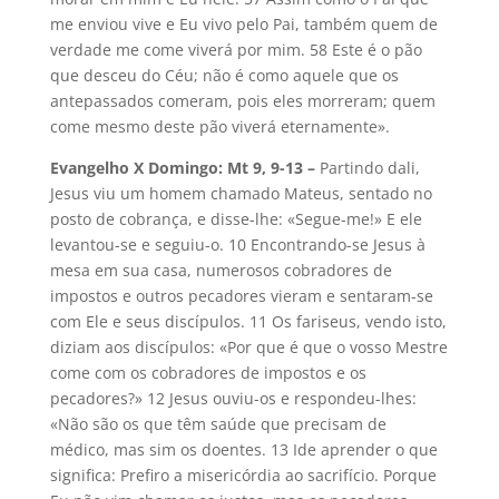
me enviou vive e Eu vivo pelo Pai, também quem de
verdade me come viverá por mim. 58 Este é o pão
que desceu do Céu; não é como aquele que os
antepassados comeram, pois eles morreram; quem
come mesmo deste pão viverá eternamente».
Evangelho X Domingo
: Mt 9, 9-13 –
Partindo dali,
Jesus viu um homem chamado Mateus, sentado no
posto de cobrança, e disse-lhe: «Segue-me!» E ele
levantou-se e seguiu-o. 10 Encontrando-se Jesus à
mesa em sua casa, numerosos cobradores de
impostos e outros pecadores vieram e sentaram-se
com Ele e seus discípulos. 11 Os fariseus, vendo isto,
diziam aos discípulos: «Por que é que o vosso Mestre
come com os cobradores de impostos e os
pecadores?» 12 Jesus ouviu-os e respondeu-lhes:
«Não são os que têm saúde que precisam de
médico, mas sim os doentes. 13 Ide aprender o que
significa: Prefiro a misericórdia ao sacrifício. Porque