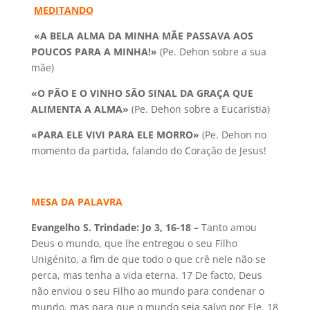
MEDITANDO
«A BELA ALMA DA MINHA MÃE PASSAVA AOS
POUCOS
PARA A MINHA!»
(Pe. Dehon sobre a sua
mãe)
«O PÃO E O VINHO SÃO SINAL DA GRAÇA QUE
ALIMENTA A ALMA»
(Pe. Dehon sobre a Eucaristia)
«PARA ELE VIVI PARA ELE MORRO»
(Pe. Dehon no
momento da partida, falando do Coração de Jesus!
MESA DA PALAVRA
Evangelho S. Trindade: Jo 3, 16-18 –
Tanto amou
Deus o mundo, que lhe entregou o seu Filho
Unigénito, a fim de que todo o que crê nele não se
perca, mas tenha a vida eterna. 17 De facto, Deus
não enviou o seu Filho ao mundo para condenar o
mundo, mas para que o mundo seja salvo por Ele. 18