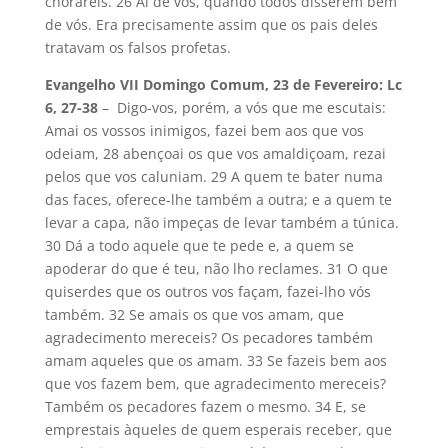
chorareis. 26 Ai de vós, quando todos disserem bem
de vós. Era precisamente assim que os pais deles
tratavam os falsos profetas.
Evangelho VII Domingo Comum, 23 de Fevereiro: Lc
6, 27-38
– Digo-vos, porém, a vós que me escutais:
Amai os vossos inimigos, fazei bem aos que vos
odeiam, 28 abençoai os que vos amaldiçoam, rezai
pelos que vos caluniam. 29 A quem te bater numa
das faces, oferece-lhe também a outra; e a quem te
levar a capa, não impeças de levar também a túnica.
30 Dá a todo aquele que te pede e, a quem se
apoderar do que é teu, não lho reclames. 31 O que
quiserdes que os outros vos façam, fazei-lho vós
também. 32 Se amais os que vos amam, que
agradecimento mereceis? Os pecadores também
amam aqueles que os amam. 33 Se fazeis bem aos
que vos fazem bem, que agradecimento mereceis?
Também os pecadores fazem o mesmo. 34 E, se
emprestais àqueles de quem esperais receber, que