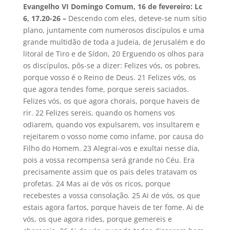
Evangelho VI Domingo Comum, 16 de fevereiro: Lc
6, 17.20-26 –
Descendo com eles, deteve-se num sítio
plano, juntamente com numerosos discípulos e uma
grande multidão de toda a Judeia, de Jerusalém e do
litoral de Tiro e de Sídon, 20 Erguendo os olhos para
os discípulos, pôs-se a dizer: Felizes vós, os pobres,
porque vosso é o Reino de Deus. 21 Felizes vós, os
que agora tendes fome, porque sereis saciados.
Felizes vós, os que agora chorais, porque haveis de
rir. 22 Felizes sereis, quando os homens vos
odiarem, quando vos expulsarem, vos insultarem e
rejeitarem o vosso nome como infame, por causa do
Filho do Homem. 23 Alegrai-vos e exultai nesse dia,
pois a vossa recompensa será grande no Céu. Era
precisamente assim que os pais deles tratavam os
profetas. 24 Mas ai de vós os ricos, porque
recebestes a vossa consolação. 25 Ai de vós, os que
estais agora fartos, porque haveis de ter fome. Ai de
vós, os que agora rides, porque gemereis e