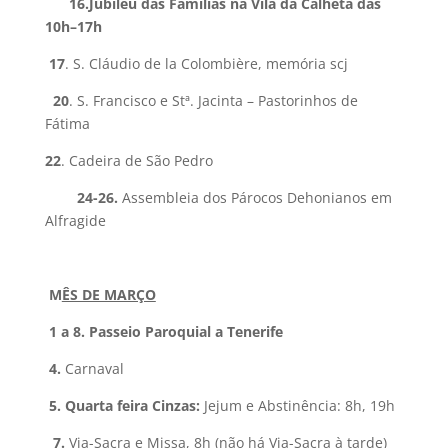
16.
Jubileu das Famílias na Vila da Calheta das
10h–17h
17
. S. Cláudio de la Colombière, memória scj
20
. S. Francisco e Stª. Jacinta – Pastorinhos de
Fátima
22
. Cadeira de São Pedro
24-26.
Assembleia dos Párocos Dehonianos em
Alfragide
M
ÊS DE MARÇO
1 a 8.
Passeio Paroquial a Tenerife
4.
Carnaval
5.
Quarta feira Cinzas:
Jejum e Abstinência: 8h, 19h
7.
Via-Sacra e Missa, 8h (não há Via-Sacra à tarde)