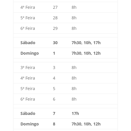
4ª Feira
27
8h
5ª Feira
28
8h
6ª Feira
29
8h
Sábado
30
7h30, 10h, 17h
Domingo
1
7h30, 10h, 12h
3ª Feira
3
8h
4ª Feira
4
8h
5ª Feira
5
8h
6ª Feira
6
8h
Sábado
7
17h
Domingo
8
7h30, 10h, 12h