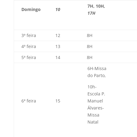
7H
,
10H
,
Domingo
10
17H
3ª feira
12
8H
4ª feira
13
8H
5ª feira
14
8H
6H-Missa
do Parto,
10h-
Escola P.
6ª feira
15
Manuel
Álvares-
Missa
Natal