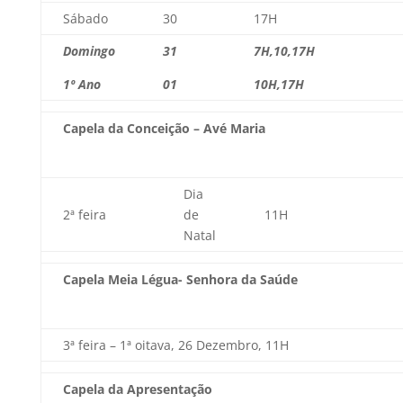
Sábado
30
17H
Domingo
31
7H,10,17H
1º Ano
01
10H,17H
Capela da Conceição – Avé Maria
Dia
2ª feira
de
11H
Natal
Capela Meia Légua- Senhora da Saúde
3ª feira – 1ª oitava, 26 Dezembro, 11H
Capela da Apresentação