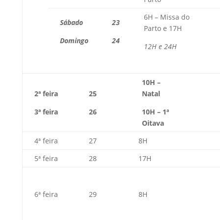
6H – Missa do
Sábado
23
Parto e 17H
Domingo
24
12H e 24H
10H –
2ª feira
25
Natal
3ª feira
26
10H – 1ª
Oitava
4ª feira
27
8H
5ª feira
28
17H
6ª feira
29
8H