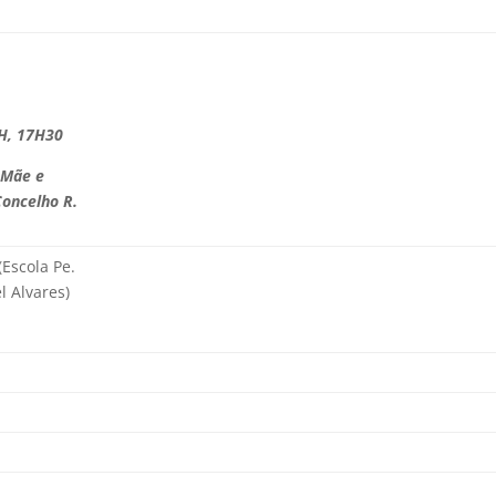
H, 17H30
 Mãe
e
Concelho R.
(Escola Pe.
 Alvares)