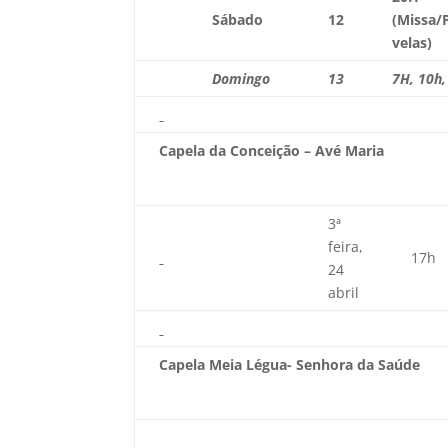
Sábado
12
(Missa/
velas)
Domingo
13
7H, 10h
Capela da Conceição – Avé Maria
3ª
feira,
17h
24
abril
Capela Meia Légua- Senhora da Saúde