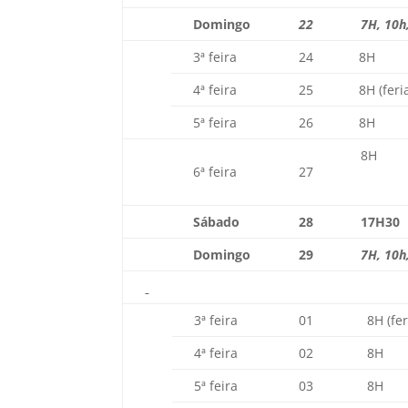
Domingo
22
7H, 10h
3ª feira
24
8H
4ª feira
25
8H (feri
5ª feira
26
8H
8H
6ª feira
27
Sábado
28
17H30
Domingo
29
7H, 10h
3ª feira
01
8H (fe
4ª feira
02
8H
5ª feira
03
8H