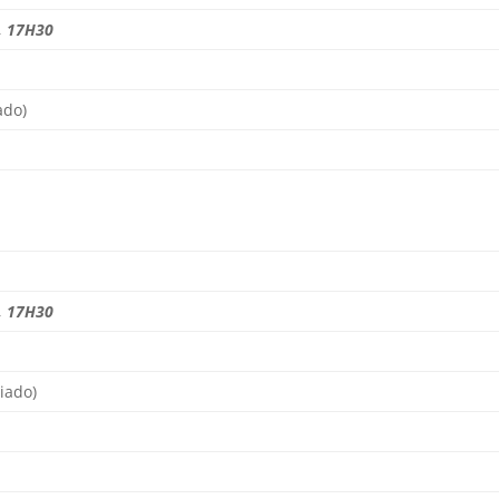
, 17H30
ado)
, 17H30
riado)