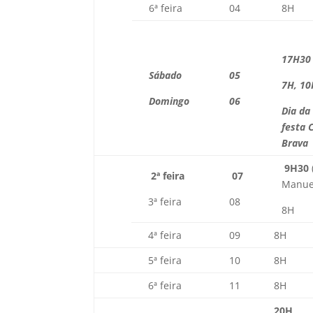
6ª feira
04
8H
17H30
Sábado
05
7H, 10
Domingo
06
Dia da
festa 
Brava
9H30
2ª feira
07
Manuel
3ª feira
08
8H
4ª feira
09
8H
5ª feira
10
8H
6ª feira
11
8H
20H