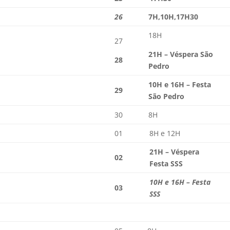
26
7H
,
10H,17H30
18H
27
21H – Véspera São
28
Pedro
10H e 16H – Festa
29
São Pedro
30
8H
01
8H e 12H
21H – Véspera
02
Festa SSS
10H e 16H – Festa
03
SSS