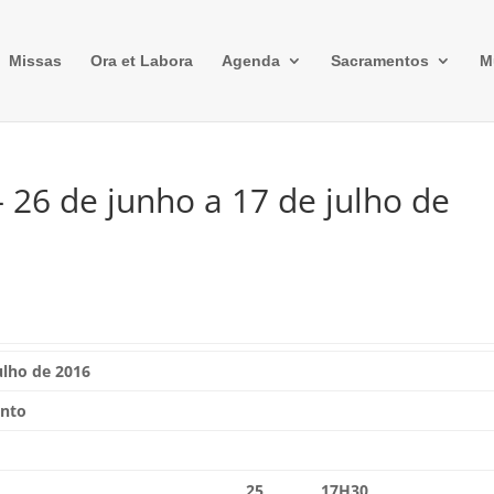
Missas
Ora et Labora
Agenda
Sacramentos
M
26 de junho a 17 de julho de
ulho de 2016
ento
25
17H30