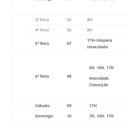
3ª feira
05
8H
4ª feira
06
8H
17H-Véspera
5ª feira
07
Imaculada
8H, 10H, 17H
6ª feira
08
Imaculada
Conceição
Sábado
09
17H
Domingo
10
7H, 10H, 17H