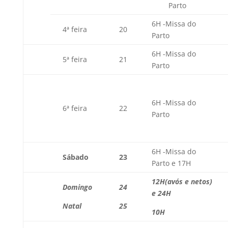
Parto
6H -Missa do
4ª feira
20
Parto
6H -Missa do
5ª feira
21
Parto
6H -Missa do
6ª feira
22
Parto
6H -Missa do
Sábado
23
Parto e 17H
12H(avós e netos)
Domingo
24
e 24H
Natal
25
10H