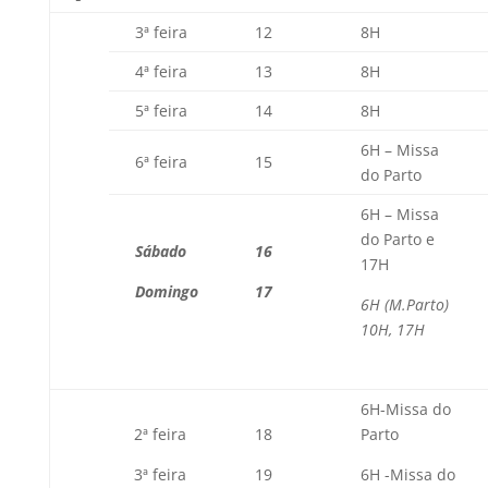
3ª feira
12
8H
4ª feira
13
8H
5ª feira
14
8H
6H – Missa
6ª feira
15
do Parto
6H – Missa
do Parto e
Sábado
16
17H
Domingo
17
6H (M.Parto)
10H, 17H
6H-Missa do
2ª feira
18
Parto
3ª feira
19
6H -Missa do