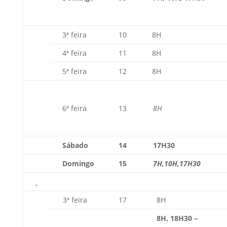
3ª feira
10
8H
4ª feira
11
8H
5ª feira
12
8H
6ª feira
13
8
H
Sábado
14
17H30
Domingo
15
7H,10H,17H30
3ª feira
17
8H
8H,
18H30 –