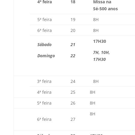
4ª feira
18
Missa na
Sé-500 anos
5ª feira
19
8H
6ª feira
20
8H
17H30
Sábado
21
7H, 10H,
Domingo
22
17H30
3ª feira
24
8H
4ª feira
25
8H
5ª feira
26
8H
8H
6ª feira
27