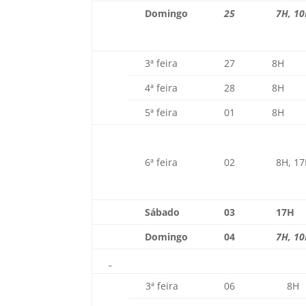
Domingo
25
7H, 10
3ª feira
27
8H
4ª feira
28
8H
5ª feira
01
8H
6ª feira
02
8H, 17
Sábado
03
17H
Domingo
04
7H, 10
3ª feira
06
8H