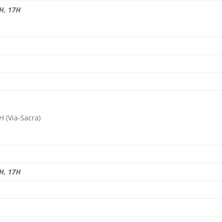
H, 17H
H (Via-Sacra)
H, 17H