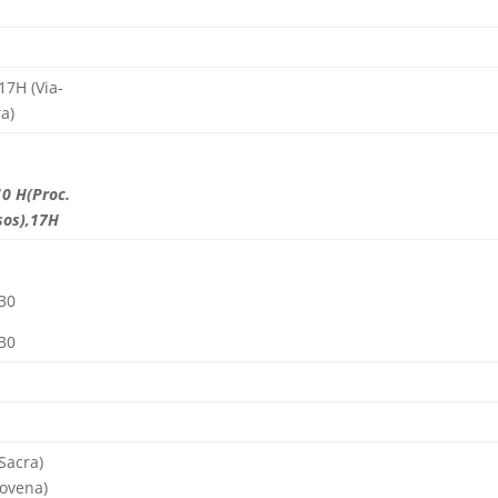
17H (Via-
a)
10 H
(Proc.
sos),17H
30
30
 Sacra)
ovena)