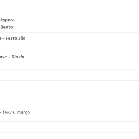
Véspera
. Bento
 – Festa São
José – Dia do
7 fev./ 6 março