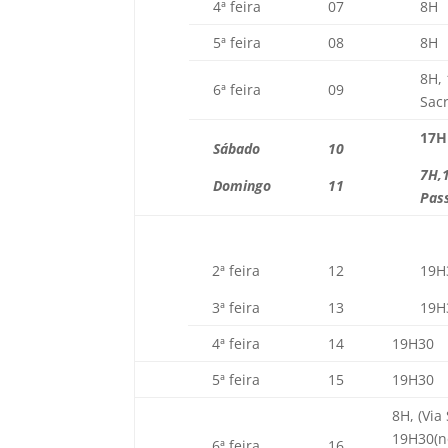
4ª feira
07
8H
5ª feira
08
8H
8H, 
6ª feira
09
Sacr
17H
Sábado
10
7H,
Domingo
11
Pas
2ª feira
12
19H
3ª feira
13
19H
4ª feira
14
19H30
5ª feira
15
19H30
8H, (Via
19H30(n
6ª feira
16