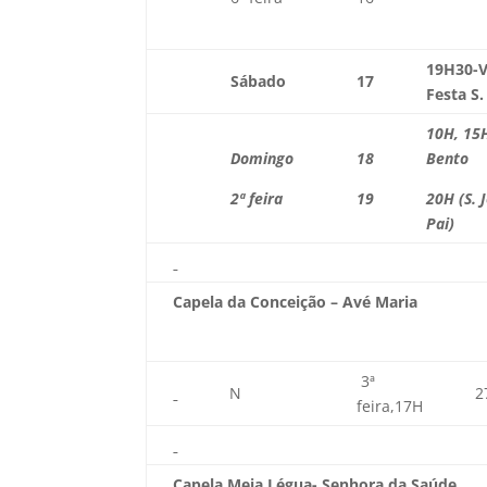
19H30-
Sábado
17
Festa S
10H, 15H
Domingo
18
Bento
2ª feira
19
20H (S. 
Pai)
Capela da Conceição – Avé Maria
3ª
N
2
feira,17H
Capela Meia Légua- Senhora da Saúde