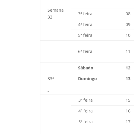
Semana
3ª feira
08
32
4ª feira
09
5ª feira
10
6ª feira
11
Sábado
12
33ª
Domingo
13
3ª feira
15
4ª feira
16
5ª feira
17