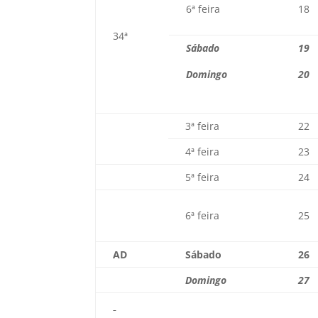
6ª feira
18
34ª
Sábado
19
Domingo
20
3ª feira
22
4ª feira
23
5ª feira
24
6ª feira
25
AD
Sábado
26
Domingo
27