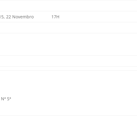
 15, 22 Novembro
17H
 Nª Sª