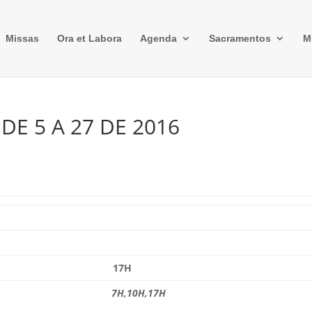
Missas
Ora et Labora
Agenda
Sacramentos
M
DE 5 A 27 DE 2016
17H
7H,10H,17H