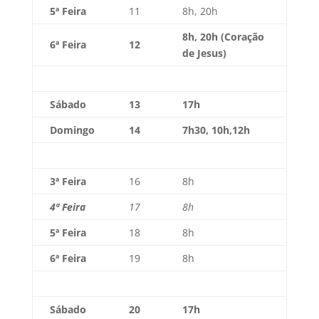
5ª Feira
11
8h, 20h
8h, 20h (Coração
6ª Feira
12
de Jesus)
Sábado
13
17h
Domingo
14
7h30, 10h,12h
3ª Feira
16
8h
4ª Feira
17
8h
5ª Feira
18
8h
6ª Feira
19
8h
Sábado
20
17h