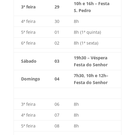
10h e 16h – Festa
3ª feira
29
S. Pedro
4ª feira
30
8h
5ª feira
01
8h (1ª quinta)
6ª feira
02
8h (1ª sexta)
19h30 – Véspera
Sábado
03
Festa do Senhor
7h30, 10h e 12h–
Domingo
04
Festa do Senhor
3ª feira
06
8h
4ª feira
07
8h
5ª feira
08
8h