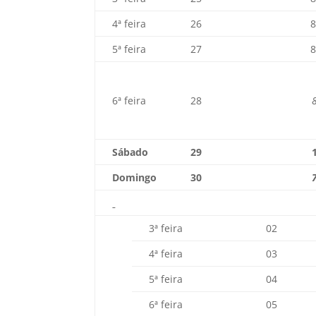
4ª feira
26
5ª feira
27
6ª feira
28
Sábado
29
Domingo
30
3ª feira
02
4ª feira
03
5ª feira
04
6ª feira
05