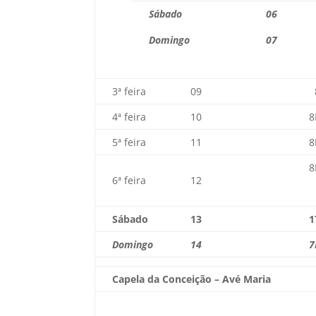
Sábado
06
Domingo
07
3ª feira
09
4ª feira
10
8
5ª feira
11
8
8
6ª feira
12
Sábado
13
1
Domingo
14
7
Capela da Conceição – Avé Maria