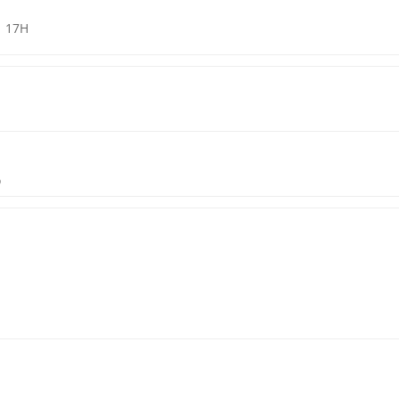
17H
o