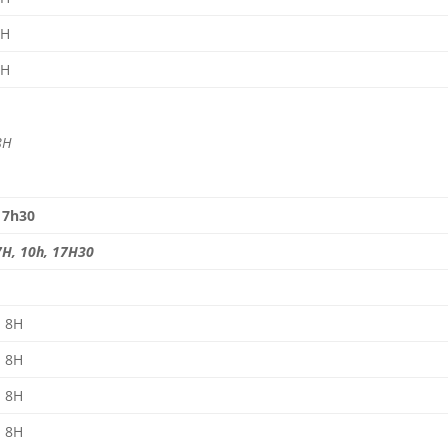
8H
8H
8
H
17h30
7H, 10h
,
17H30
8H
8H
8H
8H