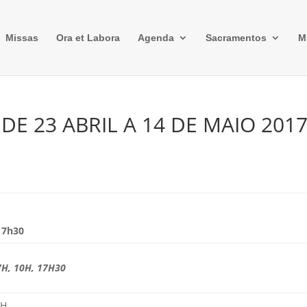
Missas
Ora et Labora
Agenda
Sacramentos
M
DE 23 ABRIL A 14 DE MAIO 201
17h30
7H, 10H, 17H30
8H