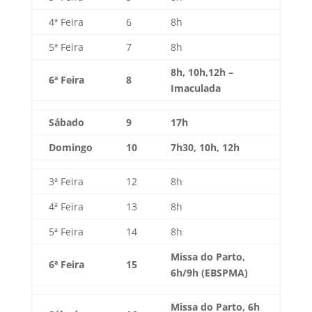
4ª Feira
6
8h
5ª Feira
7
8h
8h, 10h,12h –
6ª Feira
8
Imaculada
Sábado
9
17h
Domingo
10
7h30, 10h, 12h
3ª Feira
12
8h
4ª Feira
13
8h
5ª Feira
14
8h
Missa do Parto,
6ª Feira
15
6h/9h
(EBSPMA)
Missa do Parto, 6h