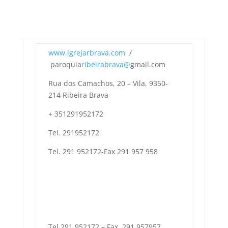
www.igrejarbrava.com
/
paroquia
ribeirabrava@
gmail.com
Rua dos Camachos, 20 – Vila, 9350-
214 Ribeira Brava
+ 351291952172
Tel. 291952172
Tel. 291 952172-Fax 291 957 958
Tel 291 952172 – Fax. 291 957957