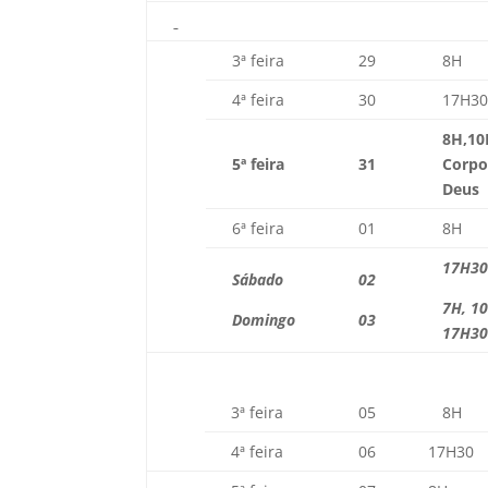
3ª feira
29
8H
4ª feira
30
17H3
8H,10
5ª feira
31
Corpo
Deus
6ª feira
01
8H
17H3
Sábado
02
7H, 1
Domingo
03
17H3
3ª feira
05
8H
4ª feira
06
17H30