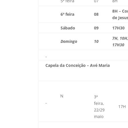
5ª feira
07
8H
8H – Co
6ª feira
08
de Jesu
Sábado
09
17H30
7H, 10H
Domingo
10
17H30
Capela da Conceição – Avé Maria
N
3ª
feira,
17H
22/29
maio