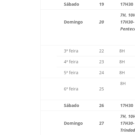
Sábado
19
17H30
7H, 10
Domingo
20
17H30-
Pentec
3ª feira
22
8H
4ª feira
23
8H
5ª feira
24
8H
8H
6ª feira
25
Sábado
26
17H30
7H, 10
Domingo
27
17H30- 
Trinda