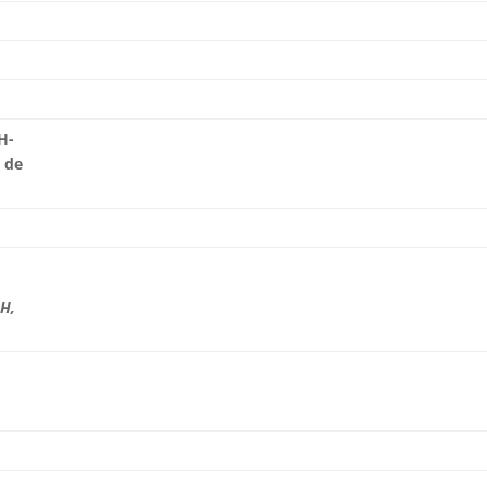
0
H-
 de
0
0H,
0