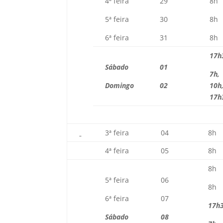
4ª feira
29
8h
5ª feira
30
8h
6ª feira
31
8h
17h
Sábado
01
7h,
Domingo
02
10h
17h
3ª feira
04
8h
4ª feira
05
8h
8h
5ª feira
06
8h
6ª feira
07
17h
Sábado
08