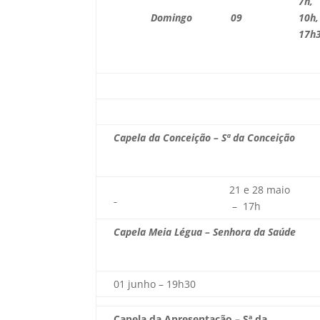
7h,
Domingo
09
10h,
17h
Capela da Conceição – Sª da Conceição
21 e 28 maio
– 17h
Capela Meia Légua – Senhora da Saúde
01 junho – 19h30
Capela da Apresentação – Sª da