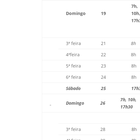
7h,
Domingo
19
10h
17h
3ª feira
21
8h
4ªfeira
22
8h
5ª feira
23
8h
6ª feira
24
8h
Sábado
25
17h
7h, 10h,
Domingo
26
17h30
3ª feira
28
8h