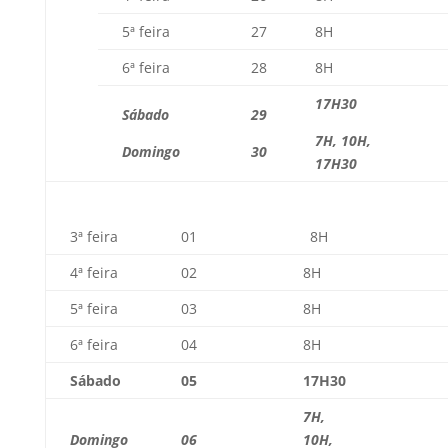
5ª feira
27
8H
6ª feira
28
8H
17H30
Sábado
29
7H, 10H,
Domingo
30
17H30
3ª feira
01
8H
4ª feira
02
8H
5ª feira
03
8H
6ª feira
04
8H
Sábado
05
17H30
7H,
Domingo
06
10H,