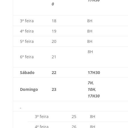
0
3ª feira
18
8H
4ª feira
19
8H
5ª feira
20
8H
8H
6ª feira
21
Sábado
22
17H30
7H,
Domingo
23
10H,
17H30
3ª feira
25
8H
4ª feira
26
8H