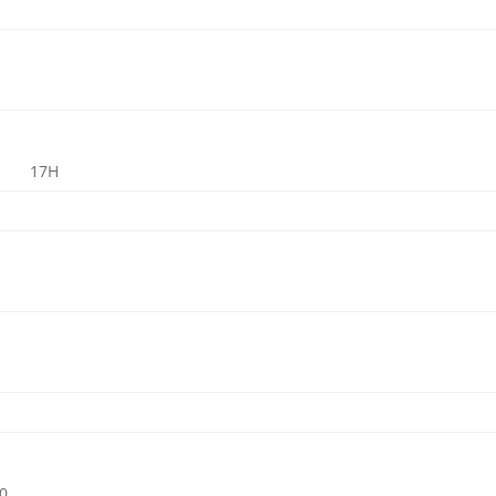
17H
30