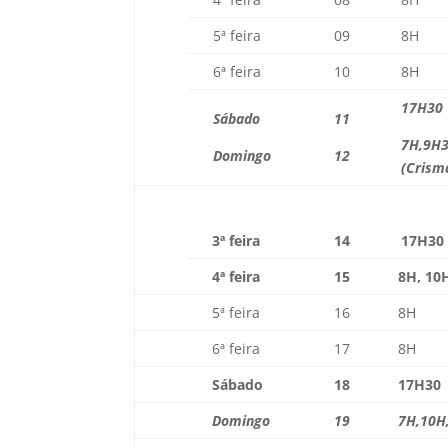
5ª feira
09
8H
6ª feira
10
8H
17H30
Sábado
11
7H,9H
Domingo
12
(Crism
3ª feira
14
17H30
4ª feira
15
8H, 10
5ª feira
16
8H
6ª feira
17
8H
Sábado
18
17H30
Domingo
19
7H,10H