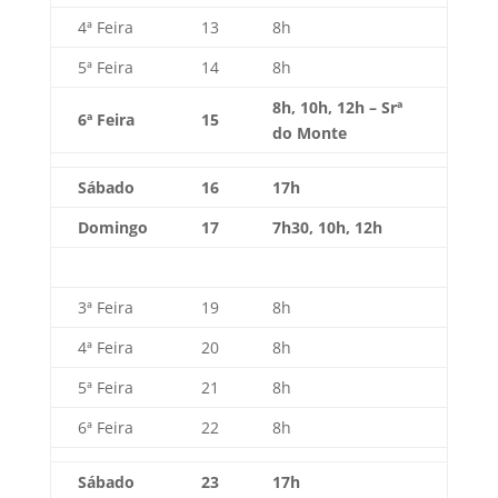
4ª Feira
13
8h
5ª Feira
14
8h
8h, 10h, 12h – Srª
6ª Feira
15
do Monte
Sábado
16
17h
Domingo
17
7h30, 10h, 12h
3ª Feira
19
8h
4ª Feira
20
8h
5ª Feira
21
8h
6ª Feira
22
8h
Sábado
23
17h