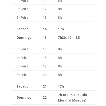
4ª Feira
11
8h
5ª Feira
12
8h
6ª Feira
13
8h
Sábado
14
17h
Domingo
15
7h30, 10h, 12h
3ª Feira
17
8h
4ª Feira
18
8h
5ª Feira
19
8h
6ª Feira
20
8h
Sábado
21
17h
7h30,10h,12h
(Dia
Domingo
22
Mundial Missões)