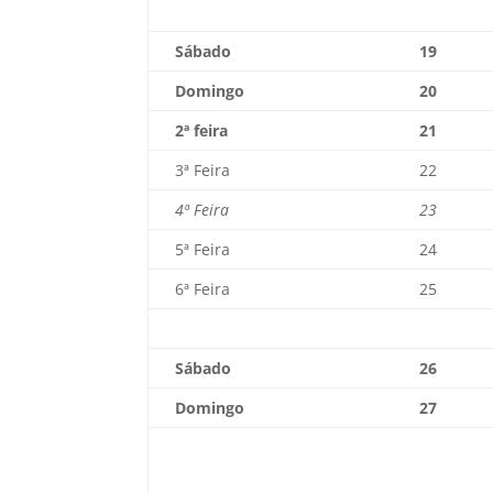
Sábado
19
Domingo
20
2ª feira
21
3ª Feira
22
4ª Feira
23
5ª Feira
24
6ª Feira
25
Sábado
26
Domingo
27