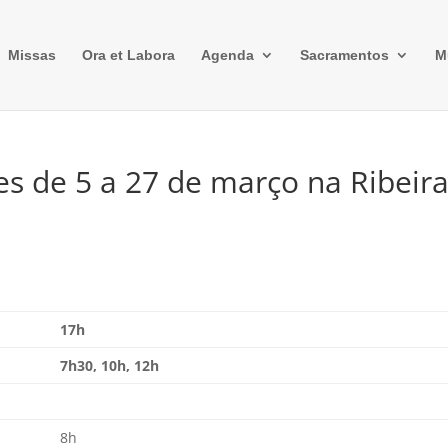
Missas
Ora et Labora
Agenda
Sacramentos
M
es de 5 a 27 de março na Ribeir
17h
7h30, 10h, 12h
8h