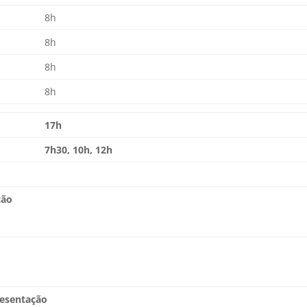
8h
8h
8h
8h
17h
7h30, 10h, 12h
ção
resentação