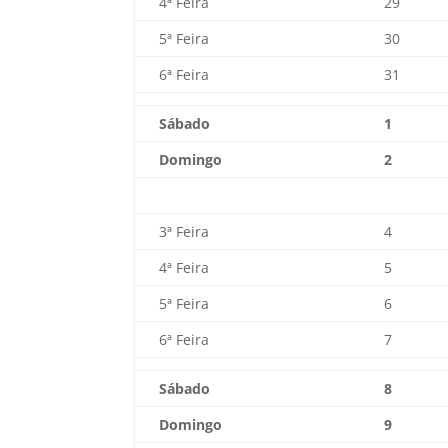
4ª Feira
29
5ª Feira
30
6ª Feira
31
Sábado
1
Domingo
2
3ª Feira
4
4ª Feira
5
5ª Feira
6
6ª Feira
7
Sábado
8
Domingo
9