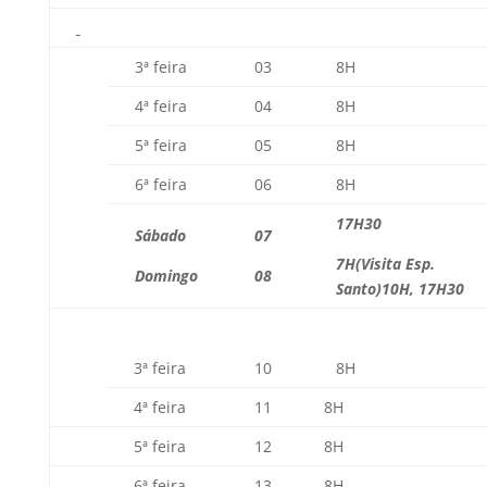
3ª feira
03
8H
4ª feira
04
8H
5ª feira
05
8H
6ª feira
06
8H
17H30
Sábado
07
7H
(Visita Esp.
Domingo
08
Santo)
10H, 17H30
3ª feira
10
8H
4ª feira
11
8H
5ª feira
12
8H
6ª feira
13
8H