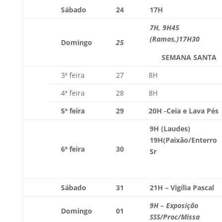
Sábado
24
17H
7H, 9H45
(Ramos,)17H30
Domingo
25
SEMANA SANTA
3ª feira
27
8H
4ª feira
28
8H
5ª feira
29
20H -Ceia e Lava Pés
9H
(Laudes)
19H
(Paixão/Enterro
6ª feira
30
Sr
Sábado
31
21H – Vigília Pascal
9H –
Exposição
Domingo
01
SSS/Proc/Missa