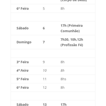
6ª Feira
5
8h
17h (Primeira
Sábado
6
Comunhão)
7h30, 10h,12h
Domingo
7
(Profissão Fé)
3ª Feira
9
8h
4ª Feira
10
8h
5ª Feira
11
8hs
6ª Feira
12
8h
Sábado
13
17h