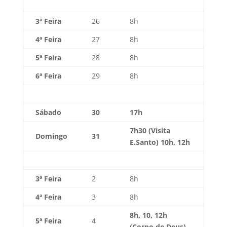
3ª Feira
26
8h
4ª Feira
27
8h
5ª Feira
28
8h
6ª Feira
29
8h
Sábado
30
17h
7h30 (Visita
Domingo
31
E.Santo) 10h, 12h
3ª Feira
2
8h
4ª Feira
3
8h
8h, 10, 12h
5ª Feira
4
(Corpo de Deus)