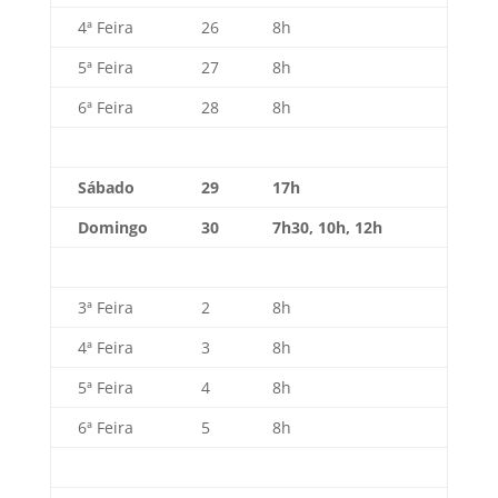
4ª Feira
26
8h
5ª Feira
27
8h
6ª Feira
28
8h
Sábado
29
17h
Domingo
30
7h30, 10h, 12h
3ª Feira
2
8h
4ª Feira
3
8h
5ª Feira
4
8h
6ª Feira
5
8h