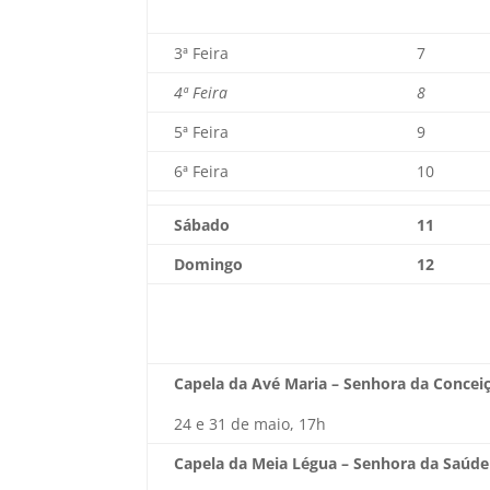
3ª Feira
7
4ª Feira
8
5ª Feira
9
6ª Feira
10
Sábado
11
Domingo
12
Capela da Avé Maria – Senhora da Concei
24 e 31 de maio, 17h
Capela da Meia Légua – Senhora da Saúde