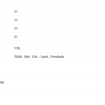
8h
8h
8h
8h
17h
7h30, 10h, 12h – Sant. Trindade
ção