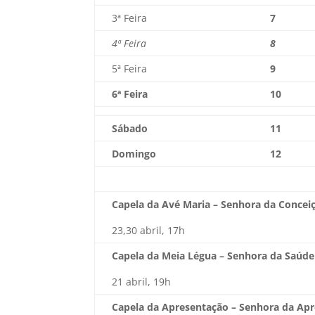
3ª Feira
7
4ª Feira
8
5ª Feira
9
6ª Feira
10
Sábado
11
Domingo
12
Capela da Avé Maria – Senhora da Concei
23,30 abril, 17h
Capela da Meia Légua – Senhora da Saúde
21 abril, 19h
Capela da Apresentação – Senhora da Ap