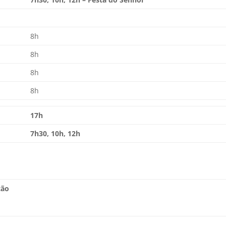
8h
8h
8h
8h
17h
7h30, 10h, 12h
ção