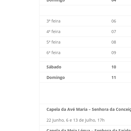
3ª feira
06
4ª feira
07
5ª feira
08
6ª feira
09
Sábado
10
Domingo
11
Capela da Avé Maria – Senhora da Concei
22 Junho, 6 e 13 de Julho, 17h
Capela da Meia Légua – Senhora da Saúde