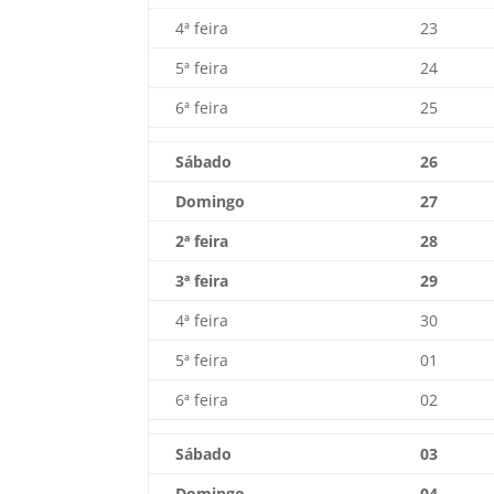
4ª feira
23
5ª feira
24
6ª feira
25
Sábado
26
Domingo
27
2ª feira
28
3ª feira
29
4ª feira
30
5ª feira
01
6ª feira
02
Sábado
03
Domingo
04