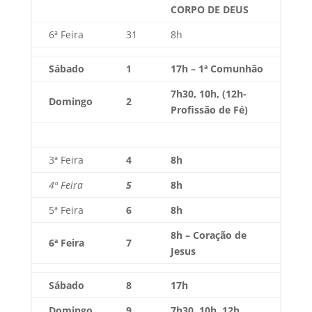
CORPO DE DEUS
6ª Feira
31
8h
Sábado
1
17h – 1ª Comunhão
7h30, 10h, (12h-
Domingo
2
Profissão de Fé)
3ª Feira
4
8h
4ª Feira
5
8h
5ª Feira
6
8h
8h – Coração de
6ª Feira
7
Jesus
Sábado
8
17h
Domingo
9
7h30, 10h, 12h