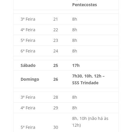
Pentecostes
3ª Feira
21
8h
4ª Feira
22
8h
5ª Feira
23
8h
6ª Feira
24
8h
Sábado
25
17h
7h30, 10h, 12h –
Domingo
26
SSS Trindade
3ª Feira
28
8h
4ª Feira
29
8h
8h, 10h (não há às
12h)
5ª Feira
30