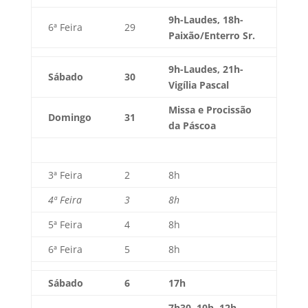
9h
-Laudes, 18h-
6ª Feira
29
Paixão/Enterro Sr.
9h-Laudes, 21h-
Sábado
30
Vigília Pascal
Missa e Procissão
Domingo
31
da Páscoa
3ª Feira
2
8h
4ª Feira
3
8h
5ª Feira
4
8h
6ª Feira
5
8h
Sábado
6
17h
7h30, 10h, 12h –