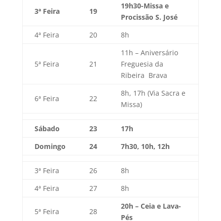
19h30-Missa e
3ª Feira
19
Procissão S. José
4ª Feira
20
8h
11h – Aniversário
5ª Feira
21
Freguesia da
Ribeira Brava
8h, 17h (Via Sacra e
6ª Feira
22
Missa)
Sábado
23
17h
Domingo
24
7h30, 10h, 12h
3ª Feira
26
8h
4ª Feira
27
8h
20h – Ceia e Lava-
5ª Feira
28
Pés