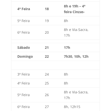
8h e 19h – 4ª
4ª Feira
18
feira Cinzas-
5ª Feira
19
8h
8h e Via-Sacra,
6ª Feira
20
17h
Sábado
21
17h
Domingo
22
7h30, 10h, 12h
3ª Feira
24
8h
4ª Feira
25
8h
8h e Via-Sacra,
5ª Feira
26
17h
6ª Feira
27
8h, 12h15