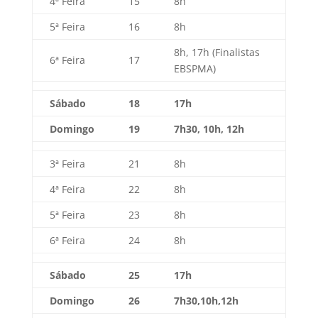
4ª Feira
15
8h
5ª Feira
16
8h
8h, 17h (Finalistas
6ª Feira
17
EBSPMA)
Sábado
18
17h
Domingo
19
7h30, 10h, 12h
3ª Feira
21
8h
4ª Feira
22
8h
5ª Feira
23
8h
6ª Feira
24
8h
Sábado
25
17h
Domingo
26
7h30,10h,12h