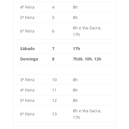
4ª Feira
4
8h
5ª Feira
5
8h
8h e Via-Sacra,
6ª Feira
6
17h
Sábado
7
17h
Domingo
8
7h30, 10h, 12h
3ª Feira
10
8h
4ª Feira
11
8h
5ª Feira
12
8h
8h e Via-Sacra,
6ª Feira
13
17h