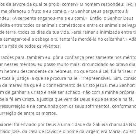
tos da árvore da qual te proibi comer?» O homem respondeu: «Foi 
 me ofereceu o fruto e eu comi-o.» O Senhor Deus perguntou à
ondeu: «A serpente enganou-me e eu comi.» Então, o Senhor Deus
maldita entre todos os animais domésticos e entre os animais selvag
e terra, todos os dias da tua vida. Farei reinar a inimizade entre ti
ta esmagar-te-á a cabeça e tu tentarás mordê-la no calcanhar.» Ad
ria mãe de todos os viventes.
 razões para, também eu, pôr a confiança precisamente nos mérit
r nesses méritos, eu posso muito mais: circuncidado ao oitavo dia
um hebreu descendente de hebreus; no que toca á Lei, fui fariseu; 
 toca à justiça -a que se procura na lei- irrepreensível. Sim, consi
 da maravilha que é o conhecimento de Cristo Jesus, meu Senhor:
 fim de ganhar a Cristo e nele ser achado -não com a minha própria
pela fé em Cristo, a justiça que vem de Deus e que se apoia na fé.
a ressurreição e na comunhão com os seus sofrimentos, conforman
urreição de entre os mortos.
Gabriel foi enviado por Deus a uma cidade da Galileia chamada Na
o José, da casa de David; e o nome da virgem era Maria. Ao ent