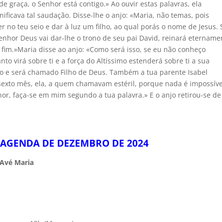
 de graça, o Senhor está contigo.» Ao ouvir estas palavras, ela
nificava tal saudação. Disse-lhe o anjo: «Maria, não temas, pois
 no teu seio e dar à luz um filho, ao qual porás o nome de Jesus. 
Senhor Deus vai dar-lhe o trono de seu pai David, reinará etername
 fim.»Maria disse ao anjo: «Como será isso, se eu não conheço
o virá sobre ti e a força do Altíssimo estenderá sobre ti a sua
nto e será chamado Filho de Deus. Também a tua parente Isabel
 sexto mês, ela, a quem chamavam estéril, porque nada é impossíve
hor, faça-se em mim segundo a tua palavra.» E o anjo retirou-se de
- AGENDA DE DEZEMBRO DE 2024
Avé Maria