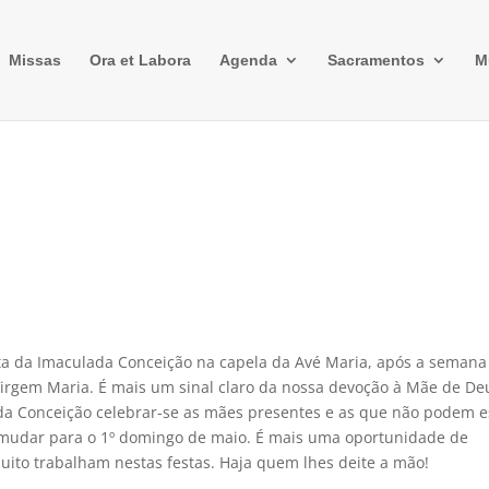
Missas
Ora et Labora
Agenda
Sacramentos
M
ta da Imaculada Conceição na capela da Avé Maria, após a semana
irgem Maria. É mais um sinal claro da nossa devoção à Mãe de De
 da Conceição celebrar-se as mães presentes e as que não podem e
 mudar para o 1º domingo de maio. É mais uma oportunidade de
uito trabalham nestas festas. Haja quem lhes deite a mão!