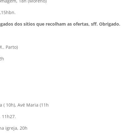
Romagem, 18h (Moreno)
o,15hbn.
gados dos sítios
que recolham as ofertas, sff. Obrigado.
.. Parto)
2h
a ( 10h), Avé Maria (11h
, 11h27.
a igreja, 20h