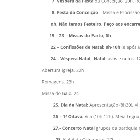
7
.
Véspera da Festa
da Conceição, 20h. 
8. Festa da Conceição
– Missa e Procissã
nb. Não temos Festeiro. Peço aos encarre
15 – 23 – Missas do Parto, 6h
22 – Confissões de Natal; 8h-10h
(e após M
24 – Véspera Natal –Natal:
avós e netos, 1
Abertura igreja, 22h
Romagens, 23h
Missa do Galo, 24
25. Dia de Natal:
Apresentação (8h30), Vil
26 – 1ª Oitava:
Vila (10h,12h), Meia Légua
27.- Concerto Natal
grupos da paróquia n
28
. Natal da Catequese, 17h