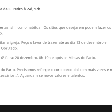
 de S. Pedro à -Sé, 17h
ertas, sff., como habitual. Os sítios que desejarem podem fazer os
o.
tar a igreja. Peço o favor de trazer até ao dia 13 de dezembro e
. Obrigado.
 6ª feira: 20 dezembro, 8h-10h e após as Missas do Parto.
s do Parto. Precisamos reforçar o coro paroquial com mais vozes e 
essários…). Aguardam-se novos valores e talentos.