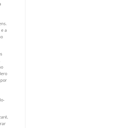
a
ens.
 e a
ão
os
,
no
dero
 por
do-
zaré,
rar