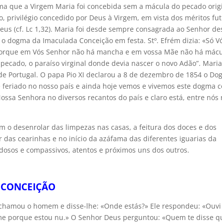
ma que a Virgem Maria foi concebida sem a mácula do pecado origi
, privilégio concedido por Deus à Virgem, em vista dos méritos fu
 Deus (cf. Lc 1,32). Maria foi desde sempre consagrada ao Senhor d
m o dogma da Imaculada Conceição em festa. Stº. Efrém dizia: «Só V
, porque em Vós Senhor não há mancha e em vossa Mãe não há mácu
o pecado, o paraíso virginal donde devia nascer o novo Adão”. Maria
l de Portugal. O papa Pio XI declarou a 8 de dezembro de 1854 o D
e feriado no nosso país e ainda hoje vemos e vivemos este dogma 
Nossa Senhora no diversos recantos do país e claro está, entre nós
m o desenrolar das limpezas nas casas, a feitura dos doces e dos
r das cearinhas e no início da azáfama das diferentes iguarias da
dosos e compassivos, atentos e próximos uns dos outros.
 CONCEIÇÃO
chamou o homem e disse-lhe: «Onde estás?» Ele respondeu: «Ouvi
-me porque estou nu.» O Senhor Deus perguntou: «Quem te disse q