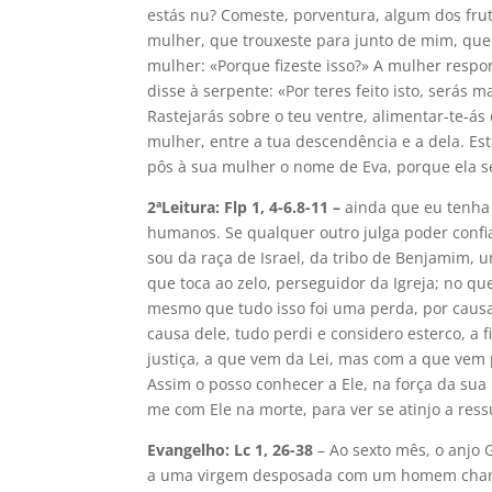
estás nu? Comeste, porventura, algum dos fru
mulher, que trouxeste para junto de mim, que
mulher: «Porque fizeste isso?» A mulher resp
disse à serpente: «Por teres feito isto, serás 
Rastejarás sobre o teu ventre, alimentar-te-ás d
mulher, entre a tua descendência e a dela. Es
pôs à sua mulher o nome de Eva, porque ela se
2ªLeitura: Flp 1, 4-6.8-11 –
ainda que eu tenha
humanos. Se qualquer outro julga poder confia
sou da raça de Israel, da tribo de Benjamim, 
que toca ao zelo, perseguidor da Igreja; no que
mesmo que tudo isso foi uma perda, por causa
causa dele, tudo perdi e considero esterco, a
justiça, a que vem da Lei, mas com a que vem 
Assim o posso conhecer a Ele, na força da su
me com Ele na morte, para ver se atinjo a ress
Evangelho: Lc 1, 26-38
– Ao sexto mês, o anjo 
a uma virgem desposada com um homem chamad