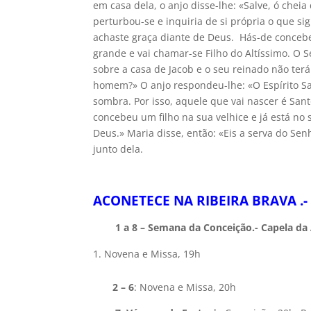
em casa dela, o anjo disse-lhe: «Salve, ó cheia
perturbou-se e inquiria de si própria o que sig
achaste graça diante de Deus. Hás-de conceber
grande e vai chamar-se Filho do Altíssimo. O 
sobre a casa de Jacob e o seu reinado não terá
homem?» O anjo respondeu-lhe: «O Espírito Sant
sombra. Por isso, aquele que vai nascer é Sa
concebeu um filho na sua velhice e já está no
Deus.» Maria disse, então: «Eis a serva do Sen
junto dela.
ACONETECE NA RIBEIRA BRAVA .
1 a 8 – Semana da Conceição.- Capela da 
Novena e Missa, 19h
2 – 6
: Novena e Missa, 20h