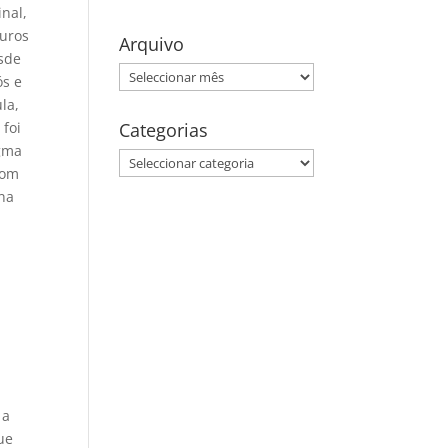
nal,
turos
Arquivo
esde
Arquivo
ós e
la,
 foi
Categorias
ogma
Categorias
com
 na
 a
ue