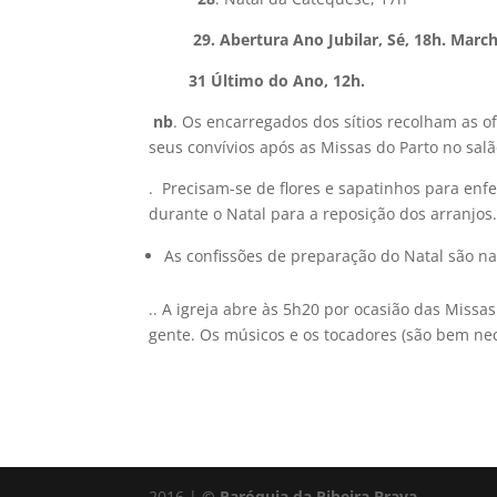
29. Abertura Ano Jubilar, Sé, 18h. Marcha
31 Último do Ano, 12h.
nb
. Os encarregados dos sítios recolham as of
seus convívios após as Missas do Parto no salã
. Precisam-se de flores e sapatinhos para enfei
durante o Natal para a reposição dos arranjos
As confissões de preparação do Natal são na
.. A igreja abre às 5h20 por ocasião das Missa
gente. Os músicos e os tocadores (são bem nec
2016 |
© Paróquia da Ribeira Brava