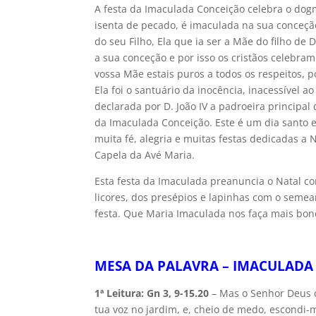
A festa da Imaculada Conceição celebra o dog
isenta de pecado, é imaculada na sua conceção
do seu Filho, Ela que ia ser a Mãe do filho de
a sua conceção e por isso os cristãos celebra
vossa Mãe estais puros a todos os respeitos
Ela foi o santuário da inocência, inacessível a
declarada por D. João IV a padroeira principa
da Imaculada Conceição. Este é um dia santo 
muita fé, alegria e muitas festas dedicadas a 
Capela da Avé Maria.
Esta festa da Imaculada preanuncia o Natal co
licores, dos presépios e lapinhas com o semea
festa. Que Maria Imaculada nos faça mais bon
MESA DA PALAVRA – IMACULADA
1ª Leitura: Gn 3, 9-15.20
– Mas o Senhor Deus 
tua voz no jardim, e, cheio de medo, escondi