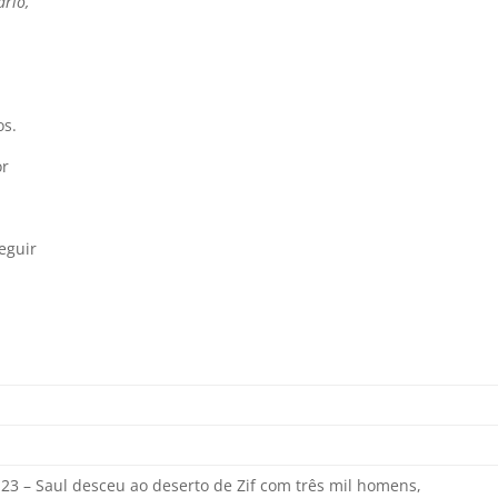
ário,
os.
or
eguir
C
2-23 – Saul desceu ao deserto de Zif com três mil homens,