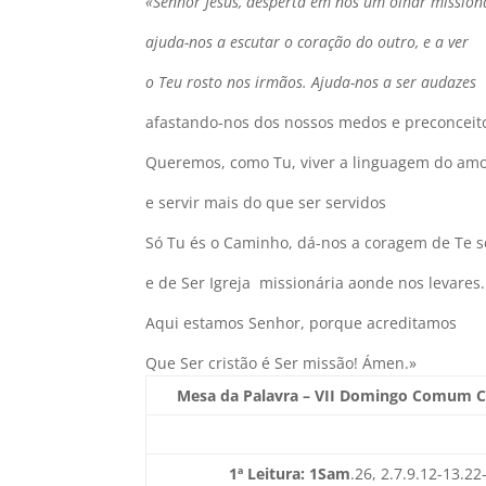
«Senhor Jesus, desperta em nós um olhar mission
ajuda-nos a escutar o coração do outro, e a ver
o Teu rosto nos irmãos. Ajuda-nos a ser audazes
afastando-nos dos nossos medos e preconceit
Queremos, como Tu, viver a linguagem do am
e servir mais do que ser servidos
Só Tu és o Caminho, dá-nos a coragem de Te s
e de Ser Igreja missionária aonde nos levares.
Aqui estamos Senhor, porque acreditamos
Que Ser cristão é Ser missão! Ámen.»
Mesa da Palavra – VII Domingo Comum 
1ª Leitura: 1Sam
.26, 2.7.9.12-13.2