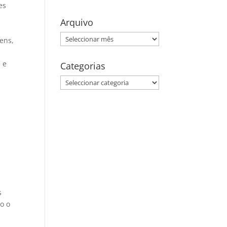
es
Arquivo
Arquivo
ens,
 e
Categorias
,
Categorias
s
o o