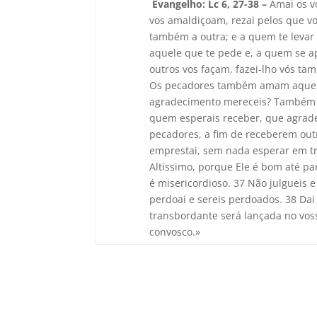
Evangelho: Lc 6, 27-38 –
Amai os v
vos amaldiçoam, rezai pelos que v
também a outra; e a quem te levar
aquele que te pede e, a quem se a
outros vos façam, fazei-lho vós t
Os pecadores também amam aquele
agradecimento mereceis? Também o
quem esperais receber, que agra
pecadores, a fim de receberem outr
emprestai, sem nada esperar em tro
Altíssimo, porque Ele é bom até pa
é misericordioso. 37 Não julgueis 
perdoai e sereis perdoados. 38 Dai
transbordante será lançada no vos
convosco.»