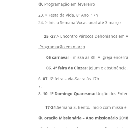
③.
Programação em fevereiro
> Festa da Vida, 8º Ano, 17h
> Início Semana Vocacional até 3 março
25 -27
.> Encontro Párocos Dehonianos em A
Programação em março
05
carnaval
– missa às 8h. A igreja encerra
06
.
4ª feira de Cinzas:
jejum e abstinência.
07
. 6ª feira – Via-Sacra às 17h
10
.
1º Domingo Quaresma
:
Unção dos Enfer
17-24
.Semana S. Bento. Início com missa e
④. oração Missionária – Ano missionário 201