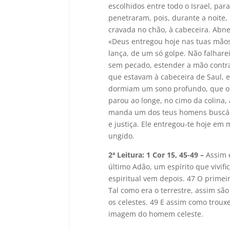
escolhidos entre todo o Israel, par
penetraram, pois, durante a noite
cravada no chão, à cabeceira. Abne
«Deus entregou hoje nas tuas mãos 
lança, de um só golpe. Não falhar
sem pecado, estender a mão contra
que estavam à cabeceira de Saul, 
dormiam um sono profundo, que o S
parou ao longe, no cimo da colina, 
manda um dos teus homens buscá-l
e justiça. Ele entregou-te hoje e
ungido.
2ª Leitura: 1 Cor 15, 45-49 –
Assim e
último Adão, um espírito que vivific
espiritual vem depois. 47 O primei
Tal como era o terrestre, assim sã
os celestes. 49 E assim como tro
imagem do homem celeste.