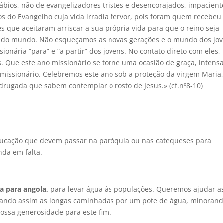
ábios, não de evangelizadores tristes e desencorajados, impacient
os do Evangelho cuja vida irradia fervor, pois foram quem recebeu
les que aceitaram arriscar a sua própria vida para que o reino seja
o do mundo. Não esqueçamos as novas gerações e o mundo dos jov
nária “para” e “a partir” dos jovens. No contato direto com eles,
. Que este ano missionário se torne uma ocasião de graça, intensa
issionário. Celebremos este ano sob a proteção da virgem Maria
rugada que sabem contemplar o rosto de Jesus.» (cf.nº8-10)
ducação que devem passar na paróquia ou nas catequeses para
nda em falta.
a para angola,
para levar água às populações. Queremos ajudar a
itando assim as longas caminhadas por um pote de água, minorand
ossa generosidade para este fim.