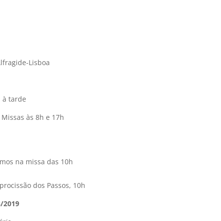
lfragide-Lisboa
 à tarde
 Missas às 8h e 17h
mos na missa das 10h
 procissão dos Passos, 10h
8/2019