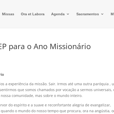
Missas
Ora et Labora
Agenda
Sacramentos
M
EP para o Ano Missionário
rio
os a experiência da missão. Sair. Irmos até uma outra paróquia ,
 sentirmos que somos chamados por vocação a sermos universais,
a nossa comunidade, mas sobre o mundo inteiro.
rvor do espírito e a suave e reconfortante alegria de evangelizar,
 quando o mundo do nosso tempo que procura, ora na angústia, o