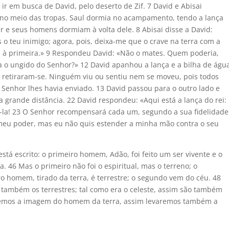
a ir em busca de David, pelo deserto de Zif. 7 David e Abisai
, no meio das tropas. Saul dormia no acampamento, tendo a lança
r e seus homens dormiam à volta dele. 8 Abisai disse a David:
o teu inimigo; agora, pois, deixa-me que o crave na terra com a
ei à primeira.» 9 Respondeu David: «Não o mates. Quem poderia,
 o ungido do Senhor?» 12 David apanhou a lança e a bilha de águ
e retiraram-se. Ninguém viu ou sentiu nem se moveu, pois todos
enhor lhes havia enviado. 13 David passou para o outro lado e
a grande distância. 22 David respondeu: «Aqui está a lança do rei:
a! 23 O Senhor recompensará cada um, segundo a sua fidelidade
m meu poder, mas eu não quis estender a minha mão contra o seu
stá escrito: o primeiro homem, Adão, foi feito um ser vivente e o
a. 46 Mas o primeiro não foi o espiritual, mas o terreno; o
ro homem, tirado da terra, é terrestre; o segundo vem do céu. 48
o também os terrestres; tal como era o celeste, assim são também
uxemos a imagem do homem da terra, assim levaremos também a