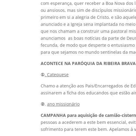
com esperança, quer receber a Boa Nova dos l
ou ansiosos, mas sim de discípulos missionári
primeiro em si a alegria de Cristo, e são aque
anunciado e a Igreja sena implantada no mei
que nos chamam a construir uma pastoral missio
anunciamos as boas notícias da parte de Deus
fecunda, de modo que desperte o entusiasmo m
para que sejamos no mundo sentinelas da mad
ACONTECE NA PARÓQUIA DA RIBEIRA BRAVA
①
. Catequese
Chamo a atenção aos Pais/Encarregados de E
assinarem a ficha dos educandos que estão ai
②
.
ano missionário
CAMPANHA para aquisição de camião-cistern
pessoas a acederem a este bem essencial, ev
sofrimento para terem este bem. Apelamos à v