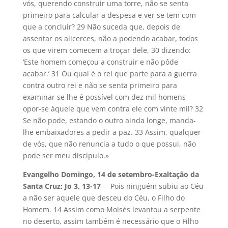
vós, querendo construir uma torre, não se senta
primeiro para calcular a despesa e ver se tem com
que a concluir? 29 Não suceda que, depois de
assentar os alicerces, não a podendo acabar, todos
os que virem comecem a troçar dele, 30 dizendo:
‘Este homem começou a construir e não pôde
acabar.’ 31 Ou qual é o rei que parte para a guerra
contra outro rei e não se senta primeiro para
examinar se lhe é possível com dez mil homens
opor-se àquele que vem contra ele com vinte mil? 32
Se não pode, estando o outro ainda longe, manda-
lhe embaixadores a pedir a paz. 33 Assim, qualquer
de vós, que não renuncia a tudo o que possui, não
pode ser meu discípulo.»
Evangelho Domingo, 14 de setembro-Exaltação da
Santa Cruz: Jo 3, 13-17
– Pois ninguém subiu ao Céu
a não ser aquele que desceu do Céu, o Filho do
Homem. 14 Assim como Moisés levantou a serpente
no deserto, assim também é necessário que o Filho