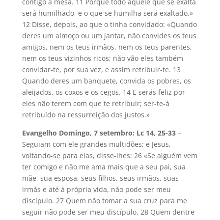
contigo à mesa. 11 Porque todo aquele que se exalta
será humilhado, e o que se humilha será exaltado.»
12 Disse, depois, ao que o tinha convidado: «Quando
deres um almoço ou um jantar, não convides os teus
amigos, nem os teus irmãos, nem os teus parentes,
nem os teus vizinhos ricos; não vão eles também
convidar-te, por sua vez, e assim retribuir-te. 13
Quando deres um banquete, convida os pobres, os
aleijados, os coxos e os cegos. 14 E serás feliz por
eles não terem com que te retribuir; ser-te-á
retribuído na ressurreição dos justos.»
Evangelho Domingo, 7 setembro: Lc 14, 25-33
–
Seguiam com ele grandes multidões; e Jesus,
voltando-se para elas, disse-lhes: 26 «Se alguém vem
ter comigo e não me ama mais que a seu pai, sua
mãe, sua esposa, seus filhos, seus irmãos, suas
irmãs e até à própria vida, não pode ser meu
discípulo. 27 Quem não tomar a sua cruz para me
seguir não pode ser meu discípulo. 28 Quem dentre