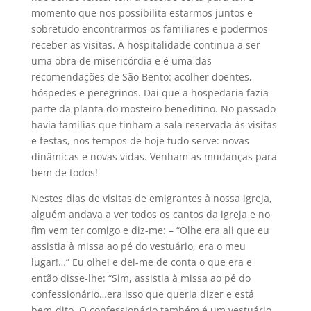
momento que nos possibilita estarmos juntos e
sobretudo encontrarmos os familiares e podermos
receber as visitas. A hospitalidade continua a ser
uma obra de misericórdia e é uma das
recomendações de São Bento: acolher doentes,
hóspedes e peregrinos. Dai que a hospedaria fazia
parte da planta do mosteiro beneditino. No passado
havia famílias que tinham a sala reservada às visitas
e festas, nos tempos de hoje tudo serve: novas
dinâmicas e novas vidas. Venham as mudanças para
bem de todos!
Nestes dias de visitas de emigrantes à nossa igreja,
alguém andava a ver todos os cantos da igreja e no
fim vem ter comigo e diz-me: – “Olhe era ali que eu
assistia à missa ao pé do vestuário, era o meu
lugar!…” Eu olhei e dei-me de conta o que era e
então disse-lhe: “Sim, assistia à missa ao pé do
confessionário…era isso que queria dizer e está
bem-dito. O confessionário também é um vestuário,