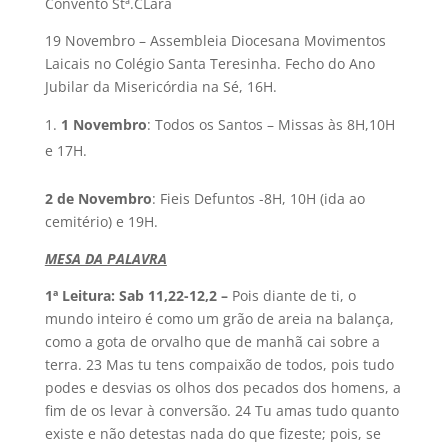
Convento Stª.CLara
19 Novembro – Assembleia Diocesana Movimentos
Laicais no Colégio Santa Teresinha. Fecho do Ano
Jubilar da Misericórdia na Sé, 16H.
1 Novembro
: Todos os Santos – Missas às 8H,10H
e 17H.
2 de Novembro
: Fieis Defuntos -8H, 10H (ida ao
cemitério) e 19H.
MESA DA PALAVRA
1ª Leitura: Sab 11,22-12,2 –
Pois diante de ti, o
mundo inteiro é como um grão de areia na balança,
como a gota de orvalho que de manhã cai sobre a
terra. 23 Mas tu tens compaixão de todos, pois tudo
podes e desvias os olhos dos pecados dos homens, a
fim de os levar à conversão. 24 Tu amas tudo quanto
existe e não detestas nada do que fizeste; pois, se