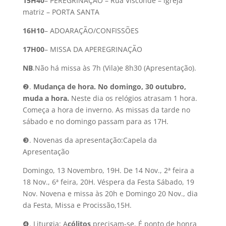
15H40
– PEREGRINAÇÃO – Rua Visconde – igreja
matriz – PORTA SANTA
16H10
– ADOARAÇÃO/CONFISSÕES
17H00
– MISSA DA APEREGRINAÇÃO
NB
.Não há missa às 7h (Vila)e 8h30 (Apresentação).
❷.
Mudança de hora
. No domingo, 30 outubro,
muda a hora.
Neste dia os relógios atrasam 1 hora.
Começa a hora de inverno. As missas da tarde no
sábado e no domingo passam para as 17H.
❸. Novenas da apresentação:Capela da
Apresentação
Domingo, 13 Novembro, 19H. De 14 Nov., 2ª feira a
18 Nov., 6ª feira, 20H. Véspera da Festa Sábado, 19
Nov. Novena e missa às 20h e Domingo 20 Nov., dia
da Festa, Missa e Procissão,15H.
❹. Liturgia: A
cólitos
precisam-se. É ponto de honra