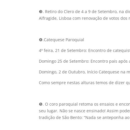
❸. Retiro do Clero de 4 a 9 de Setembro, na d
Alfragide, Lisboa com renovação de votos dos re
❹.Catequese Paroquial
4ª feira, 21 de Setembro: Encontro de catequis
Domingo 25 de Setembro: Encontro pais após 
Domingo, 2 de Outubro, Início Catequese na m
Como sempre nestas alturas temos de dizer qu
❺. O coro paroquial retoma os ensaios e encon
seu lugar. Não se nasce ensinado! Assim podem
tradição de São Bento: “Nada se anteponha ao 