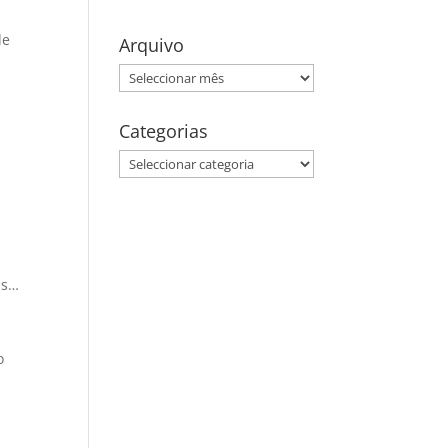
de
Arquivo
Arquivo
Categorias
Categorias
us…
o