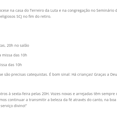
iocese na casa do Terreiro da Luta e na congregação no Seminário 
ligiosos SCJ no fim do retiro.
tas, 20h no salão
a missa das 10h
issa das 10h
e são precisas catequistas. É bom sinal: Há crianças! Graças a De
tros à sexta-feira pelas 20H. Vozes novas e arrejadas têm sempre 
os continuar a transmitir a beleza da fé através do canto, na boa
serviço divino!”