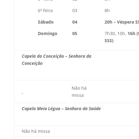
6ª feira
03
8h
Sábado
04
20h – Véspera S
Domingo
05
7h30, 10h,
16h (
SSS)
Capela da Conceição – Senhora da
Conceição
Não há
missa
Capela Meia Légua – Senhora da Saúde
Não há missa