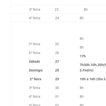
3ª feira
23
8h
4ª feira
24
8h
8h
5ª feira
25
8h
6ª feira
26
17h
Sábado
27
7h30h,10h,20h
(
Domingo
28
S.Pedro)
2ª feira
29
10h e 16h (Dia S
3ª feira
30
8h
4ª feira
01
8h
5ª feira
02
8h