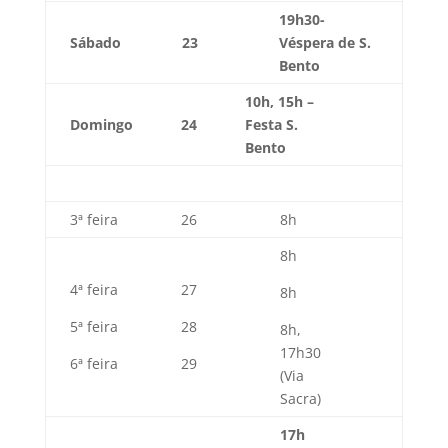
19h30-
Sábado
23
Véspera de S.
Bento
10h, 15h
–
Domingo
24
Festa S.
Bento
3ª feira
26
8h
8h
4ª feira
27
8h
5ª feira
28
8h,
17h30
6ª feira
29
(Via
Sacra)
17h