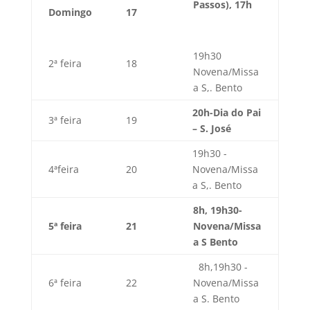
Passos),
17h
Domingo
17
19h30
2ª feira
18
Novena/Missa
a S,. Bento
20h-Dia do Pai
3ª feira
19
– S. José
19h30 -
4ªfeira
20
Novena/Missa
a S,. Bento
8h, 19h30-
5ª feira
21
Novena/Missa
a S Bento
8h,19h30 -
6ª feira
22
Novena/Missa
a S. Bento