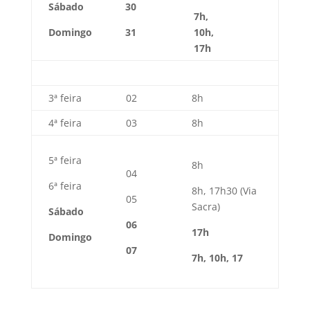
Sábado
30
7h,
Domingo
31
10h,
17h
3ª feira
02
8h
4ª feira
03
8h
5ª feira
8h
04
6ª feira
8h, 17h30 (Via
05
Sacra)
Sábado
06
17h
Domingo
07
7h, 10h, 17