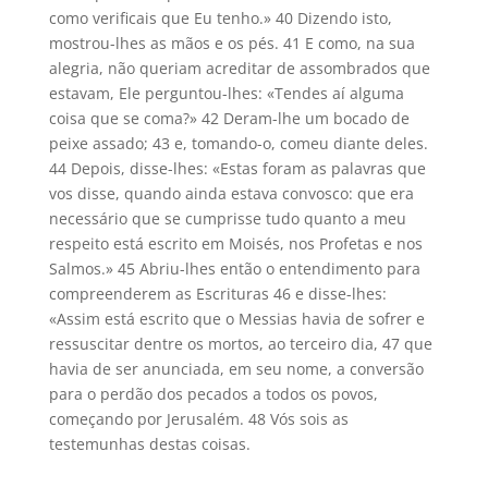
como verificais que Eu tenho.» 40 Dizendo isto,
mostrou-lhes as mãos e os pés. 41 E como, na sua
alegria, não queriam acreditar de assombrados que
estavam, Ele perguntou-lhes: «Tendes aí alguma
coisa que se coma?» 42 Deram-lhe um bocado de
peixe assado; 43 e, tomando-o, comeu diante deles.
44 Depois, disse-lhes: «Estas foram as palavras que
vos disse, quando ainda estava convosco: que era
necessário que se cumprisse tudo quanto a meu
respeito está escrito em Moisés, nos Profetas e nos
Salmos.» 45 Abriu-lhes então o entendimento para
compreenderem as Escrituras 46 e disse-lhes:
«Assim está escrito que o Messias havia de sofrer e
ressuscitar dentre os mortos, ao terceiro dia, 47 que
havia de ser anunciada, em seu nome, a conversão
para o perdão dos pecados a todos os povos,
começando por Jerusalém. 48 Vós sois as
testemunhas destas coisas.