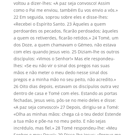
voltou a dizer-lhes: «A paz seja convosco! Assim
como o Pai me enviou, também Eu vos envio a vós.»
22 Em seguida, soprou sobre eles e disse-lhes:
«Recebei o Espírito Santo. 23 Àqueles a quem
perdoardes os pecados, ficarão perdoados; àqueles
a quem os retiverdes, ficarão retidos.» 24 Tomé, um
dos Doze, a quem chamavam o Gémeo, não estava
com eles quando Jesus veio. 25 Diziam-lhe os outros
discípulos: «Vimos o Senhor!» Mas ele respondeu-
lhes: «Se eu não vir o sinal dos pregos nas suas
mãos e não meter o meu dedo nesse sinal dos
pregos e a minha mão no seu peito, não acredito.»
26 Oito dias depois, estavam os discípulos outra vez
dentro de casa e Tomé com eles. Estando as portas
fechadas, Jesus veio, pôs-se no meio deles e disse:
«A paz seja convosco!» 27 Depois, dirigiu-se a Tomé:
«Olha as minhas mãos: chega cá o teu dedo! Estende
a tua mão e põe-na no meu peito. E não sejas
incrédulo, mas fiel.» 28 Tomé respondeu-lhe: «Meu
Senhor e meu Deus!» 29 Disse-lhe Jesus: «Porque me