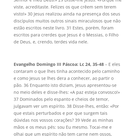
viste, acreditaste. Felizes os que crêem sem terem
visto!» 30 Jesus realizou ainda na presença dos seus
discípulos muitos outros sinais miraculosos que não
estão escritos neste livro. 31 Estes, porém, foram
escritos para crerdes que Jesus é o Messias, o Filho
de Deus, e, crendo, terdes vida nele.
Evangelho Domingo III Páscoa: Lc 24, 35-48
– E eles
contaram o que lhes tinha acontecido pelo caminho
e como Jesus se lhes dera a conhecer, ao partir o
pão. 36 Enquanto isto diziam, Jesus apresentou-se
no meio deles e disse-lhes: «A paz esteja convosco!»
37 Dominados pelo espanto e cheios de temor,
julgavam ver um espírito. 38 Disse-lhes, então: «Por
que estais perturbados e por que surgem tais
dúvidas nos vossos corações? 39 Vede as minhas
mãos e os meus pés: sou Eu mesmo. Tocai-me e
olhai que um espírito não tem carne nem ossos,