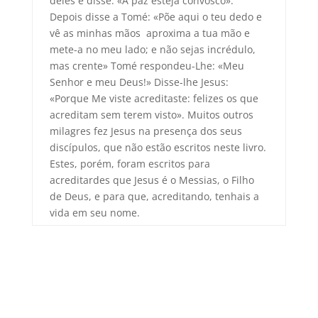
deles e disse: «A paz esteja convosco».
Depois disse a Tomé: «Põe aqui o teu dedo e
vê as minhas mãos aproxima a tua mão e
mete-a no meu lado; e não sejas incrédulo,
mas crente» Tomé respondeu-Lhe: «Meu
Senhor e meu Deus!» Disse-lhe Jesus:
«Porque Me viste acreditaste: felizes os que
acreditam sem terem visto». Muitos outros
milagres fez Jesus na presença dos seus
discípulos, que não estão escritos neste livro.
Estes, porém, foram escritos para
acreditardes que Jesus é o Messias, o Filho
de Deus, e para que, acreditando, tenhais a
vida em seu nome.